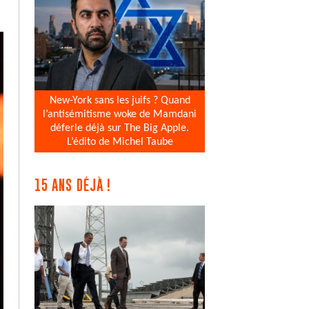
New-York sans les juifs ? Quand
l’antisémitisme woke de Mamdani
déferle déjà sur The Big Apple.
L’édito de Michel Taube
15 ANS DÉJÀ !