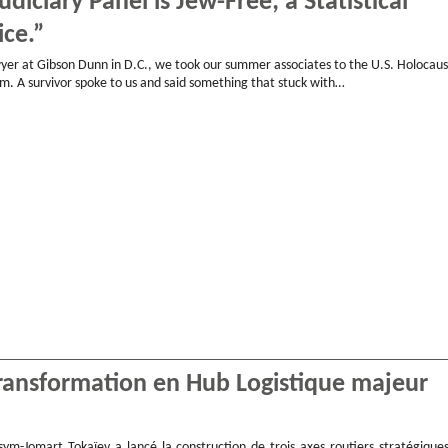
diciary Panel is Jew-Free; a Statistical
ice.”
yer at Gibson Dunn in D.C., we took our summer associates to the U.S. Holocaus
 A survivor spoke to us and said something that stuck with…
transformation en Hub Logistique majeur
sym-Jomart Tokaïev a lancé la construction de trois axes routiers stratégiques