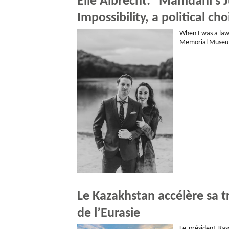
Elie Albrecht: “Mamdani’s Ju
Impossibility, a political cho
When I was a law
Memorial Museum.
Le Kazakhstan accélère sa 
de l’Eurasie
Le président Kas