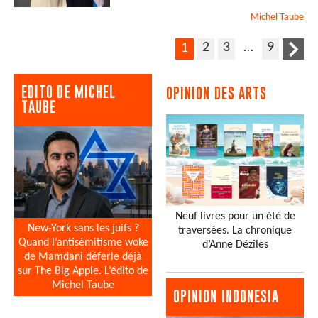
Michel
Taube
2
3
…
9
1
EDITO DE MICHEL
OPINION DES ARTS
TAUBE
Neuf livres pour un été de
New-York sans les juifs ?
traversées. La chronique
Quand l’antisémitisme woke
d’Anne Dézîles
de Mamdani déferle déjà
sur The Big Apple. L’édito de
Michel Taube
OPINION INDONESIA