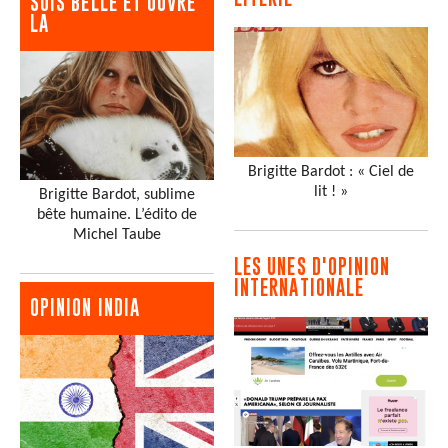
SOIS BELLE ET OUVRE
LA
Brigitte Bardot : « Ciel de
lit ! »
Brigitte Bardot, sublime
bête humaine. L’édito de
Michel Taube
LES UNES D'OPINION
INTERNATIONALE
OPINION INDIA