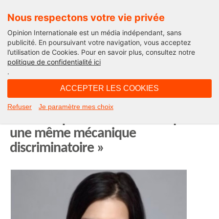
Nous respectons votre vie privée
Opinion Internationale est un média indépendant, sans
publicité. En poursuivant votre navigation, vous acceptez
l’utilisation de Cookies. Pour en savoir plus, consultez notre
Edito
politique de confidentialité ici
.
16H17 - lundi 8 juin 2026
ACCEPTER LES COOKIES
Déborah Journo : « Le boycott
Refuser
Je paramètre mes choix
académique ou trois affaires pour
une même mécanique
discriminatoire »