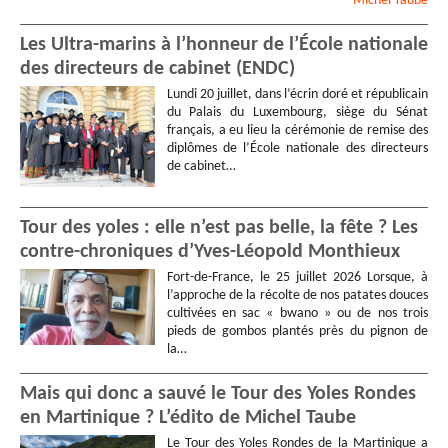
Michel
Taube
Les Ultra-marins à l’honneur de l’École nationale
des directeurs de cabinet (ENDC)
Lundi 20 juillet, dans l’écrin doré et républicain
du Palais du Luxembourg, siège du Sénat
français, a eu lieu la cérémonie de remise des
diplômes de l’École nationale des directeurs
de cabinet…
Tour des yoles : elle n’est pas belle, la fête ? Les
contre-chroniques d’Yves-Léopold Monthieux
Fort-de-France, le 25 juillet 2026 Lorsque, à
l’approche de la récolte de nos patates douces
cultivées en sac « bwano » ou de nos trois
pieds de gombos plantés près du pignon de
la…
Mais qui donc a sauvé le Tour des Yoles Rondes
en Martinique ? L’édito de Michel Taube
Le Tour des Yoles Rondes de la Martinique a