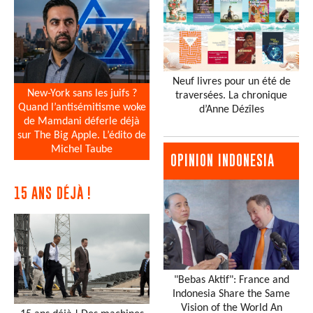
Neuf livres pour un été de
New-York sans les juifs ?
traversées. La chronique
Quand l’antisémitisme woke
d’Anne Dézîles
de Mamdani déferle déjà
sur The Big Apple. L’édito de
Michel Taube
OPINION INDONESIA
15 ANS DÉJÀ !
"Bebas Aktif": France and
Indonesia Share the Same
Vision of the World An