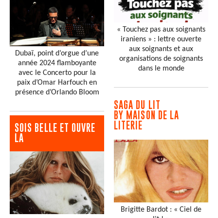
« Touchez pas aux soignants
iraniens » : lettre ouverte
aux soignants et aux
Dubaï, point d’orgue d’une
organisations de soignants
année 2024 flamboyante
dans le monde
avec le Concerto pour la
paix d’Omar Harfouch en
présence d’Orlando Bloom
SAGA DU LIT
BY MAISON DE LA
LITERIE
SOIS BELLE ET OUVRE
LA
Brigitte Bardot : « Ciel de