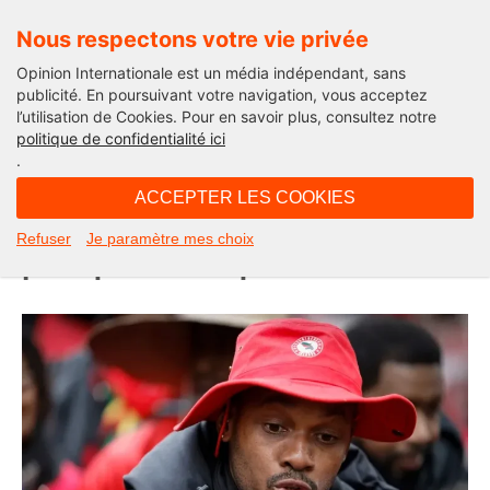
Nous respectons votre vie privée
Opinion Internationale est un média indépendant, sans
publicité. En poursuivant votre navigation, vous acceptez
l’utilisation de Cookies. Pour en savoir plus, consultez notre
Opinion Outre-Mer
politique de confidentialité ici
.
07H45 - lundi 26 janvier 2026
ACCEPTER LES COOKIES
Petitot : de l’insurrection à la
Refuser
Je paramètre mes choix
politique martiniquaise ?