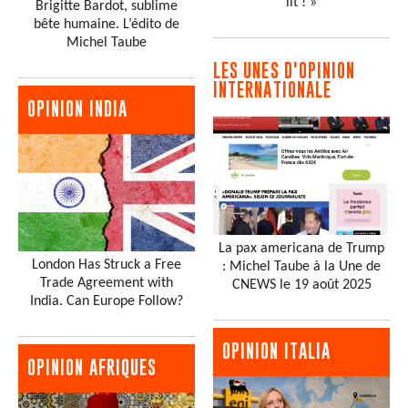
lit ! »
Brigitte Bardot, sublime
bête humaine. L’édito de
Michel Taube
LES UNES D'OPINION
INTERNATIONALE
OPINION INDIA
La pax americana de Trump
London Has Struck a Free
: Michel Taube à la Une de
Trade Agreement with
CNEWS le 19 août 2025
India. Can Europe Follow?
OPINION ITALIA
OPINION AFRIQUES