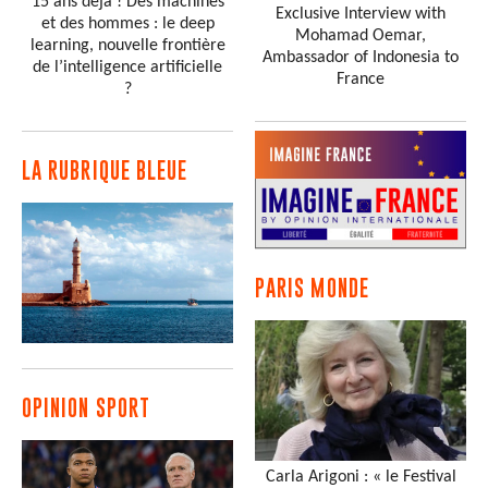
15 ans déjà ! Des machines
Exclusive Interview with
et des hommes : le deep
Mohamad Oemar,
learning, nouvelle frontière
Ambassador of Indonesia to
de l’intelligence artificielle
France
?
LA RUBRIQUE BLEUE
PARIS MONDE
OPINION SPORT
Carla Arigoni : « le Festival