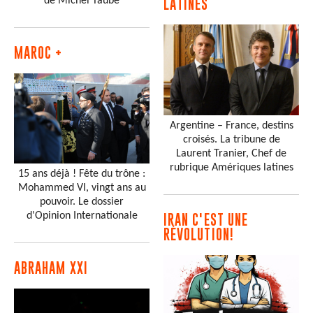
de Michel Taube
LATINES
MAROC +
Argentine – France, destins
croisés. La tribune de
Laurent Tranier, Chef de
rubrique Amériques latines
15 ans déjà ! Fête du trône :
Mohammed VI, vingt ans au
pouvoir. Le dossier
d'Opinion Internationale
IRAN C'EST UNE
RÉVOLUTION!
ABRAHAM XXI