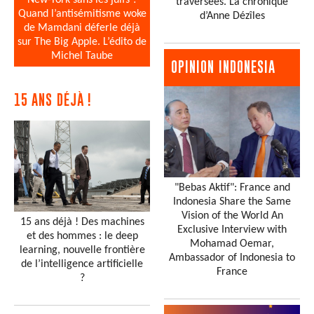
New-York sans les juifs ?
traversées. La chronique
Quand l’antisémitisme woke
d’Anne Dézîles
de Mamdani déferle déjà
sur The Big Apple. L’édito de
Michel Taube
OPINION INDONESIA
15 ANS DÉJÀ !
"Bebas Aktif": France and
Indonesia Share the Same
Vision of the World An
15 ans déjà ! Des machines
Exclusive Interview with
et des hommes : le deep
Mohamad Oemar,
learning, nouvelle frontière
Ambassador of Indonesia to
de l’intelligence artificielle
France
?