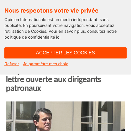
Nous respectons votre vie privée
Opinion Internationale est un média indépendant, sans
publicité. En poursuivant votre navigation, vous acceptez
l’utilisation de Cookies. Pour en savoir plus, consultez notre
Opinion Outre-Mer
politique de confidentialité ici
.
09H13 - lundi 28 juillet 2025
ACCEPTER LES COOKIES
Le projet de loi Valls va rendre la
Refuser
Je paramètre mes choix
vie plus chère dans les Outre-mer :
lettre ouverte aux dirigeants
patronaux