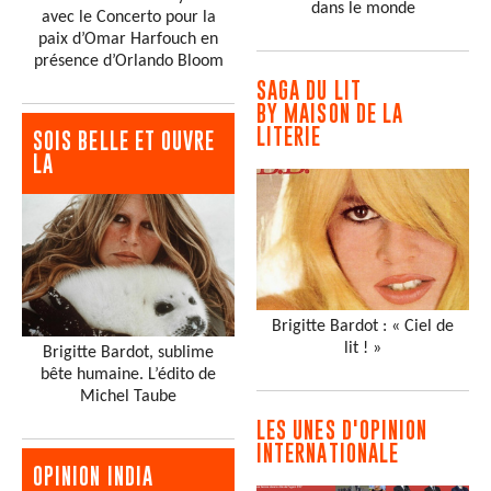
dans le monde
avec le Concerto pour la
paix d’Omar Harfouch en
présence d’Orlando Bloom
SAGA DU LIT
BY MAISON DE LA
LITERIE
SOIS BELLE ET OUVRE
LA
Brigitte Bardot : « Ciel de
lit ! »
Brigitte Bardot, sublime
bête humaine. L’édito de
Michel Taube
LES UNES D'OPINION
INTERNATIONALE
OPINION INDIA