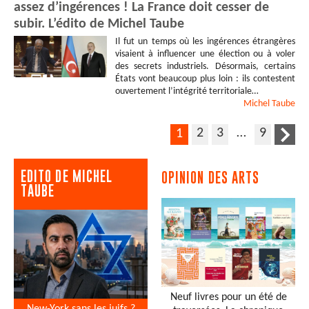
assez d’ingérences ! La France doit cesser de
subir. L’édito de Michel Taube
Il fut un temps où les ingérences étrangères
visaient à influencer une élection ou à voler
des secrets industriels. Désormais, certains
États vont beaucoup plus loin : ils contestent
ouvertement l’intégrité territoriale…
Michel
Taube
2
3
…
9
1
EDITO DE MICHEL
OPINION DES ARTS
TAUBE
Neuf livres pour un été de