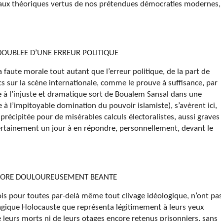
ce aux théoriques vertus de nos prétendues démocraties modernes,
DOUBLEE D’UNE ERREUR POLITIQUE
la faute morale tout autant que l’erreur politique, de la part de
cs sur la scène internationale, comme le prouve à suffisance, par
 à l’injuste et dramatique sort de Boualem Sansal dans une
e à l’impitoyable domination du pouvoir islamiste), s’avèrent ici,
récipitée pour de misérables calculs électoralistes, aussi graves
certainement un jour à en répondre, personnellement, devant le
ENCORE DOULOUREUSEMENT BEANTE
fois pour toutes par-delà même tout clivage idéologique, n’ont pa
tragique Holocauste que représenta légitimement à leurs yeux
leurs morts ni de leurs otages encore retenus prisonniers, sans