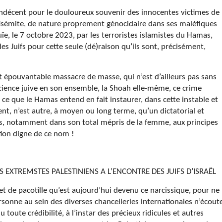
qu’indécent pour le douloureux souvenir des innocentes victimes de
isémite, de nature proprement génocidaire dans ses maléfiques
ïe, le 7 octobre 2023, par les terroristes islamistes du Hamas,
es Juifs pour cette seule (dé)raison qu’ils sont, précisément,
cet épouvantable massacre de masse, qui n’est d’ailleurs pas sans
cience juive en son ensemble, la Shoah elle-même, ce crime
 ce que le Hamas entend en fait instaurer, dans cette instable et
t, n’est autre, à moyen ou long terme, qu’un dictatorial et
res, notamment dans son total mépris de la femme, aux principes
tion digne de ce nom !
S EXTREMSTES PALESTINIENS A L’ENCONTRE DES JUIFS D’ISRAËL
telet de pacotille qu’est aujourd’hui devenu ce narcissique, pour ne
sonne au sein des diverses chancelleries internationales n’écout
 toute crédibilité, à l’instar des précieux ridicules et autres