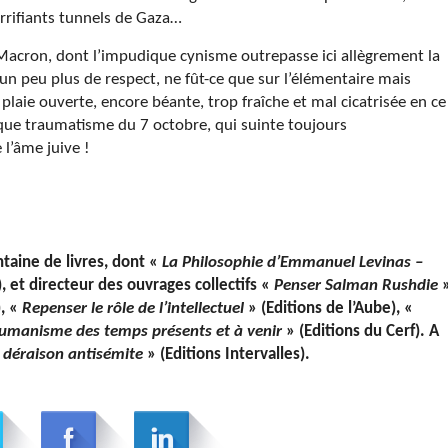
errifiants tunnels de Gaza…
t Macron, dont l’impudique cynisme outrepasse ici allègrement la
 un peu plus de respect, ne fût-ce que sur l’élémentaire mais
laie ouverte, encore béante, trop fraîche et mal cicatrisée en ce
sque traumatisme du 7 octobre, qui suinte toujours
 l’âme juive !
taine de livres, dont «
La Philosophie d’Emmanuel Levinas –
, et directeur des ouvrages collectifs «
Penser Salman Rushdie
), «
Repenser le rôle de l’intellectuel
» (Editions de l’Aube), «
umanisme des temps présents et à venir
» (Editions du Cerf). A
a déraison antisémite
» (Editions Intervalles).