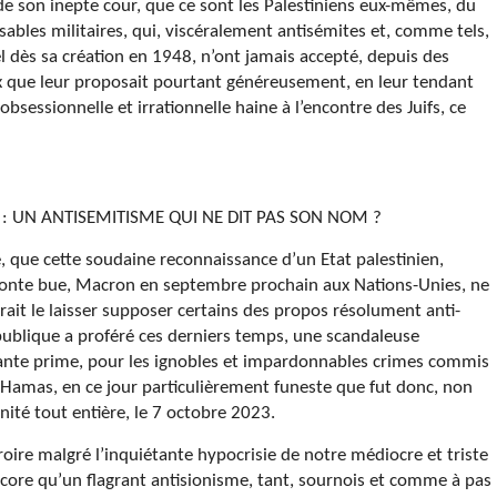
 de son inepte cour, que ce sont les Palestiniens eux-mêmes, du
sables militaires, qui, viscéralement antisémites et, comme tels,
ël dès sa création en 1948, n’ont jamais accepté, depuis des
ix que leur proposait pourtant généreusement, en leur tendant
bsessionnelle et irrationnelle haine à l’encontre des Juifs, ce
: UN ANTISEMITISME QUI NE DIT PAS SON NOM ?
e, que cette soudaine reconnaissance d’un Etat palestinien,
onte bue, Macron en septembre prochain aux Nations-Unies, ne
ait le laisser supposer certains des propos résolument anti-
publique a proféré ces derniers temps, une scandaleuse
nte prime, pour les ignobles et impardonnables crimes commis
u Hamas, en ce jour particulièrement funeste que fut donc, non
ité tout entière, le 7 octobre 2023.
 croire malgré l’inquiétante hypocrisie de notre médiocre et triste
ncore qu’un flagrant antisionisme, tant, sournois et comme à pas