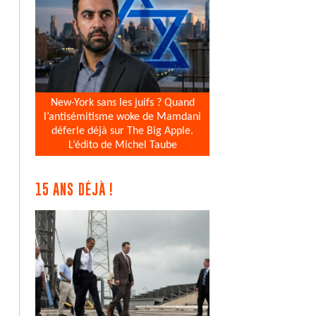
New-York sans les juifs ? Quand
l’antisémitisme woke de Mamdani
déferle déjà sur The Big Apple.
L’édito de Michel Taube
15 ANS DÉJÀ !