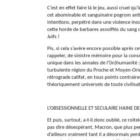
C’est en effet faire là le jeu, aussi cruel 
cet abominable et sanguinaire pogrom ant
intentions, perpétré dans une violence inou
cette horde de barbares assoiffés du sang d
Juifs !
Pis, si cela s’avère encore possible après 
rappeler, de sinistre mémoire pour la cons
unique dans les annales de l’(in)humanité :
turbulente région du Proche et Moyen-Orien
rétrograde califat, en tous points contrai
théoriquement universels de toute civilisa
L’OBSESSIONNELLE ET SECULAIRE HAINE DE
Et puis, surtout, a-t-il donc oublié, ce roi
pas dire désespérant, Macron, que plus per
d’ailleurs vraiment tant il a désormais perdu