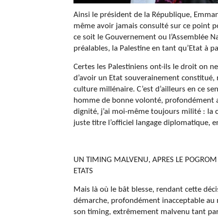
Ainsi le président de la République, Emman
même avoir jamais consulté sur ce point po
ce soit le Gouvernement ou l’Assemblée Na
préalables, la Palestine en tant qu’Etat à pa
Certes les Palestiniens ont-ils le droit on
d’avoir un Etat souverainement constitué, r
culture millénaire. C’est d’ailleurs en ce s
homme de bonne volonté, profondément atta
dignité, j’ai moi-même toujours milité : la
juste titre l’officiel langage diplomatique, en
UN TIMING MALVENU, APRES LE POGROM 
ETATS
Mais là où le bât blesse, rendant cette dé
démarche, profondément inacceptable au ni
son timing, extrêmement malvenu tant pareil