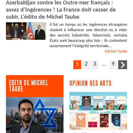
Azerbaïdjan contre les Outre-mer français :
assez d’ingérences ! La France doit cesser de
subir. L’édito de Michel Taube
Il fut un temps où les ingérences étrangères
visaient à influencer une élection ou à voler
des secrets industriels. Désormais, certains
États vont beaucoup plus loin : ils contestent
ouvertement l’intégrité territoriale…
Michel
Taube
2
3
…
9
1
EDITO DE MICHEL
OPINION DES ARTS
TAUBE