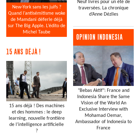
Neuf livres pour un été de
New-York sans les juifs ?
traversées. La chronique
Quand l’antisémitisme woke
d’Anne Dézîles
de Mamdani déferle déjà
sur The Big Apple. L’édito de
Michel Taube
OPINION INDONESIA
15 ANS DÉJÀ !
"Bebas Aktif": France and
Indonesia Share the Same
Vision of the World An
15 ans déjà ! Des machines
Exclusive Interview with
et des hommes : le deep
Mohamad Oemar,
learning, nouvelle frontière
Ambassador of Indonesia to
de l’intelligence artificielle
France
?