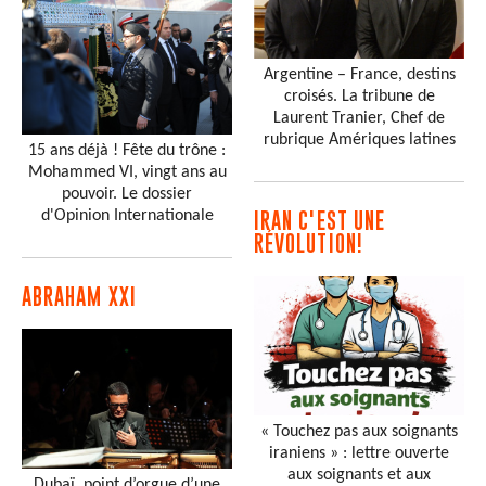
Argentine – France, destins
croisés. La tribune de
Laurent Tranier, Chef de
rubrique Amériques latines
15 ans déjà ! Fête du trône :
Mohammed VI, vingt ans au
pouvoir. Le dossier
d'Opinion Internationale
IRAN C'EST UNE
RÉVOLUTION!
ABRAHAM XXI
« Touchez pas aux soignants
iraniens » : lettre ouverte
aux soignants et aux
Dubaï, point d’orgue d’une