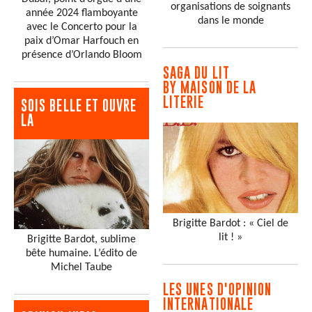
organisations de soignants
année 2024 flamboyante
dans le monde
avec le Concerto pour la
paix d’Omar Harfouch en
présence d’Orlando Bloom
SAGA DU LIT
BY MAISON DE LA
LITERIE
SOIS BELLE ET OUVRE
LA
Brigitte Bardot : « Ciel de
lit ! »
Brigitte Bardot, sublime
bête humaine. L’édito de
Michel Taube
LES UNES D'OPINION
INTERNATIONALE