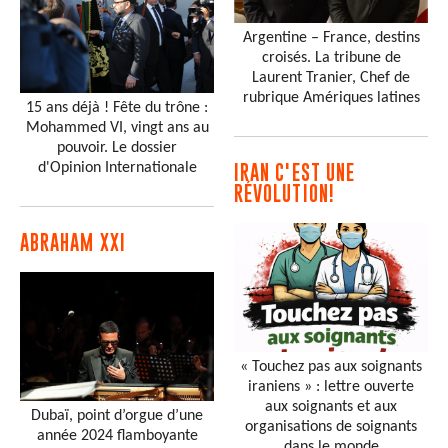
Argentine – France, destins
croisés. La tribune de
Laurent Tranier, Chef de
rubrique Amériques latines
15 ans déjà ! Fête du trône :
Mohammed VI, vingt ans au
pouvoir. Le dossier
d'Opinion Internationale
IRAN C'EST UNE
RÉVOLUTION!
ABRAHAM XXI
« Touchez pas aux soignants
iraniens » : lettre ouverte
aux soignants et aux
Dubaï, point d’orgue d’une
organisations de soignants
année 2024 flamboyante
dans le monde