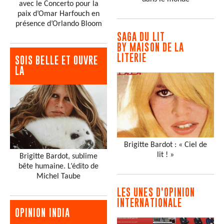
avec le Concerto pour la
paix d’Omar Harfouch en
présence d’Orlando Bloom
SAGA DU LIT
BY MAISON DE LA
LITERIE
SOIS BELLE ET OUVRE
LA
Brigitte Bardot : « Ciel de
lit ! »
Brigitte Bardot, sublime
bête humaine. L’édito de
Michel Taube
LES UNES D'OPINION
INTERNATIONALE
OPINION INDIA