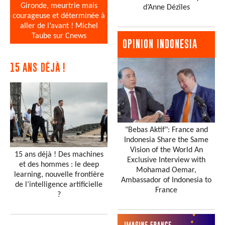
Gironde, meurtrie mais
d’Anne Dézîles
courageuse et déterminée à
aller de l’avant ! Michel
Taube sur Cnews
OPINION INDONESIA
15 ANS DÉJÀ !
"Bebas Aktif": France and
Indonesia Share the Same
Vision of the World An
15 ans déjà ! Des machines
Exclusive Interview with
et des hommes : le deep
Mohamad Oemar,
learning, nouvelle frontière
Ambassador of Indonesia to
de l’intelligence artificielle
France
?