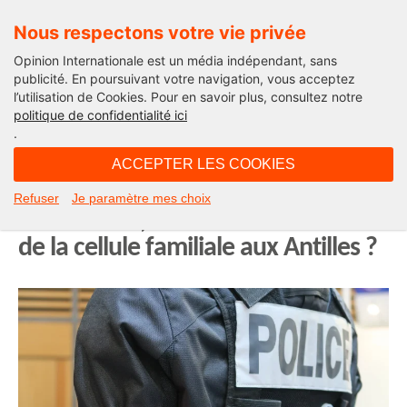
Nous respectons votre vie privée
Opinion Internationale est un média indépendant, sans
publicité. En poursuivant votre navigation, vous acceptez
l’utilisation de Cookies. Pour en savoir plus, consultez notre
Opinion Outre-Mer
politique de confidentialité ici
.
09H57 - lundi 21 juillet 2025
ACCEPTER LES COOKIES
Fort-de-France : des enfants livrés à
Refuser
Je paramètre mes choix
eux-mêmes, reflet de l’éclatement
de la cellule familiale aux Antilles ?