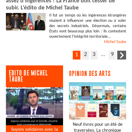
assez d’ingérences ! La France doit cesser de
subir. L’édito de Michel Taube
Il fut un temps où les ingérences étrangères
visaient à influencer une élection ou à voler
des secrets industriels. Désormais, certains
États vont beaucoup plus loin : ils contestent
ouvertement l’intégrité territoriale…
Michel
Taube
2
3
…
9
1
EDITO DE MICHEL
OPINION DES ARTS
TAUBE
Neuf livres pour un été de
Soyons solidaires avec la
traversées. La chronique