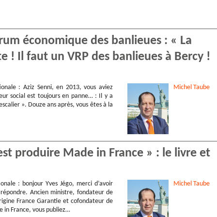
orum économique des banlieues : « La
te ! Il faut un VRP des banlieues à Bercy !
ionale : Aziz Senni, en 2013, vous aviez
Michel
Taube
eur social est toujours en panne… : Il y a
scalier ». Douze ans après, vous êtes à la
st produire Made in France » : le livre et
ionale : bonjour Yves Jégo, merci d’avoir
Michel
Taube
répondre. Ancien ministre, fondateur de
Origine France Garantie et cofondateur de
e in France, vous publiez…