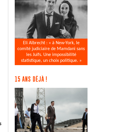
Eli Albrecht : « à New-York, le
comité judiciaire de Mamdani sans
les Juifs. Une impossibilité
statistique, un choix politique. »
15 ANS DÉJÀ !
s