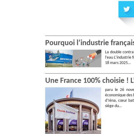
Pourquoi l’industrie français
La double contrai
l’eau L’industrie
18 mars 2025…
Une France 100% choisie ! 
paru le 26 nov
économique des b
d’Iéna, cœur batt
siège du…