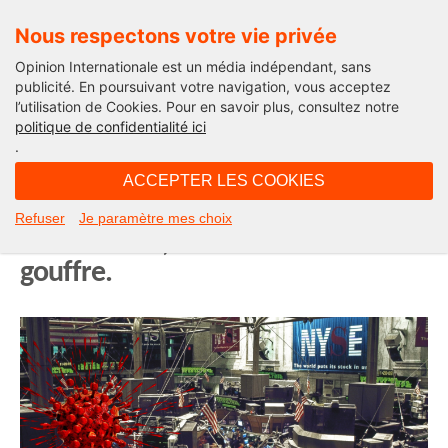
Nous respectons votre vie privée
Opinion Internationale est un média indépendant, sans
publicité. En poursuivant votre navigation, vous acceptez
l’utilisation de Cookies. Pour en savoir plus, consultez notre
Apocalypse Now
politique de confidentialité ici
.
10H01 - vendredi 24 juillet 2020
ACCEPTER LES COOKIES
Apocalypse Now : 1. Effondrement
Refuser
Je paramètre mes choix
de la Bourse, la France au bord du
gouffre.