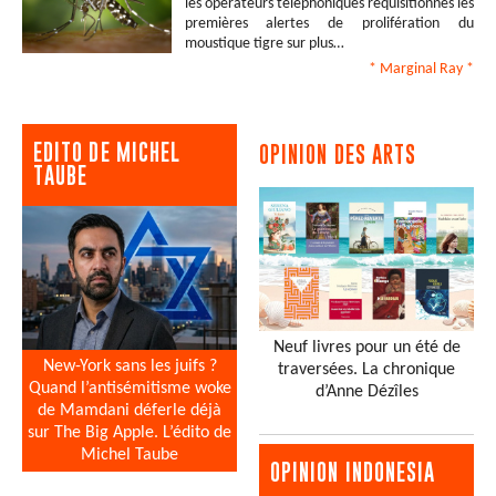
les opérateurs téléphoniques réquisitionnés les
premières alertes de prolifération du
moustique tigre sur plus…
* Marginal Ray
*
EDITO DE MICHEL
OPINION DES ARTS
TAUBE
Neuf livres pour un été de
New-York sans les juifs ?
traversées. La chronique
Quand l’antisémitisme woke
d’Anne Dézîles
de Mamdani déferle déjà
sur The Big Apple. L’édito de
Michel Taube
OPINION INDONESIA