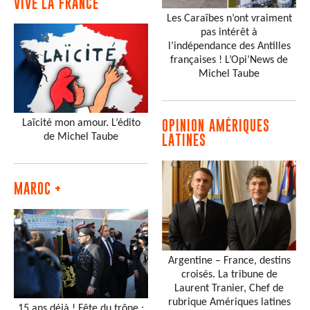
VIVE LA FRANCE
Les Caraïbes n’ont vraiment
pas intérêt à
l’indépendance des Antilles
françaises ! L’Opi’News de
Michel Taube
Laïcité mon amour. L’édito
OPINION AMÉRIQUES
de Michel Taube
LATINES
MAROC +
Argentine – France, destins
croisés. La tribune de
Laurent Tranier, Chef de
rubrique Amériques latines
15 ans déjà ! Fête du trône :