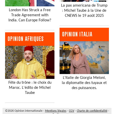
La pax americana de Trump
London Has Struck a Free
: Michel Taube à la Une de
Trade Agreement with
CNEWS le 19 août 2025
India. Can Europe Follow?
OPINION ITALIA
OPINION AFRIQUES
L’Italie de Giorgia Meloni,
Fête du trône : le choix du
la diplomatie des tuyaux et
Maroc. L'édito de Michel
des puissances.
Taube
©2026 Opinion internationale -
Mentions légales
-
CGV
-
Charte de confidentialité
-