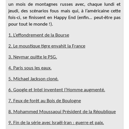
un mois de montagnes russes avec, chaque lundi et
jeudi, des scénarios fous mais qui, à l’américaine cette
fois-ci, se finissent en Happy End (enfin… peut-être pas
pour tout le monde !).
1. L’effondrement de la Bourse
2. Le moustique tigre envahit la France
3. Neymar quitte le PSG.
4. Paris sous les eaux.
5. Michael Jackson cloné.
6. Google et Intel inventent l’Homme augmenté.
7. Feux de forêt au Bois de Boulogne
8. Mohammed Moussaoui Président de la République
9. Fin de la série avec Israël-Iran : guerre et paix.