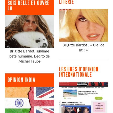
LITERIE
SOIS BELLE ET OUVRE
LA
Brigitte Bardot : « Ciel de
lit ! »
Brigitte Bardot, sublime
bête humaine. L’édito de
Michel Taube
LES UNES D'OPINION
INTERNATIONALE
OPINION INDIA