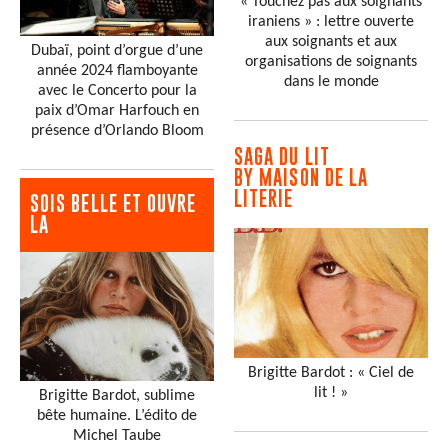
« Touchez pas aux soignants
iraniens » : lettre ouverte
aux soignants et aux
Dubaï, point d’orgue d’une
organisations de soignants
année 2024 flamboyante
dans le monde
avec le Concerto pour la
paix d’Omar Harfouch en
présence d’Orlando Bloom
SAGA DU LIT
BY MAISON DE LA
LITERIE
SOIS BELLE ET OUVRE
LA
Brigitte Bardot : « Ciel de
lit ! »
Brigitte Bardot, sublime
bête humaine. L’édito de
Michel Taube