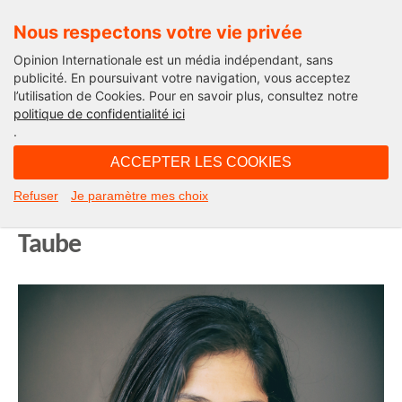
Nous respectons votre vie privée
Opinion Internationale est un média indépendant, sans
publicité. En poursuivant votre navigation, vous acceptez
l’utilisation de Cookies. Pour en savoir plus, consultez notre
Opinion Outre-Mer
politique de confidentialité ici
.
16H12 - mercredi 20 mai 2020
ACCEPTER LES COOKIES
Covid-19, n’oublions pas Saint-
Refuser
Je paramètre mes choix
Barth ! Céline Carsalade et Michel
Taube