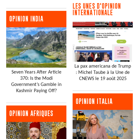
LES UNES D'OPINION
INTERNATIONALE
OPINION INDIA
La pax americana de Trump
Seven Years After Article
: Michel Taube à la Une de
370: Is the Modi
CNEWS le 19 août 2025
Government’s Gamble in
Kashmir Paying Off?
OPINION ITALIA
OPINION AFRIQUES