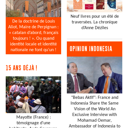
Neuf livres pour un été de
De la doctrine de Louis
traversées. La chronique
Aliot, Maire de Perpignan :
d’Anne Dézîles
« catalan d’abord, français
toujours ! ». Ou quand
identité locale et identité
OPINION INDONESIA
nationale ne font qu’un !
15 ANS DÉJÀ !
"Bebas Aktif": France and
Indonesia Share the Same
Vision of the World An
Exclusive Interview with
Mayotte (France) :
Mohamad Oemar,
témoignage d'une
Ambassador of Indonesia to