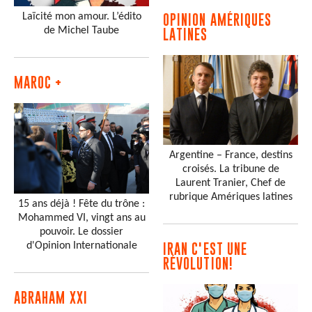
Laïcité mon amour. L’édito
OPINION AMÉRIQUES
de Michel Taube
LATINES
MAROC +
Argentine – France, destins
croisés. La tribune de
Laurent Tranier, Chef de
rubrique Amériques latines
15 ans déjà ! Fête du trône :
Mohammed VI, vingt ans au
pouvoir. Le dossier
d'Opinion Internationale
IRAN C'EST UNE
RÉVOLUTION!
ABRAHAM XXI