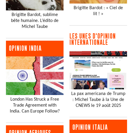
Brigitte Bardot : « Ciel de
lit ! »
Brigitte Bardot, sublime
bête humaine. L’édito de
Michel Taube
LES UNES D'OPINION
INTERNATIONALE
OPINION INDIA
La pax americana de Trump
London Has Struck a Free
: Michel Taube à la Une de
Trade Agreement with
CNEWS le 19 août 2025
India. Can Europe Follow?
OPINION ITALIA
OPINION AFRIQUES