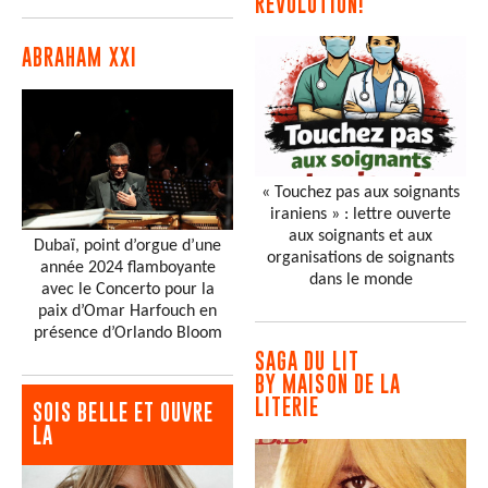
RÉVOLUTION!
ABRAHAM XXI
« Touchez pas aux soignants
iraniens » : lettre ouverte
aux soignants et aux
Dubaï, point d’orgue d’une
organisations de soignants
année 2024 flamboyante
dans le monde
avec le Concerto pour la
paix d’Omar Harfouch en
présence d’Orlando Bloom
SAGA DU LIT
BY MAISON DE LA
LITERIE
SOIS BELLE ET OUVRE
LA