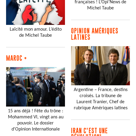
françaises ! L’Opi’News de
Michel Taube
Laïcité mon amour. L’édito
OPINION AMÉRIQUES
de Michel Taube
LATINES
MAROC +
Argentine – France, destins
croisés. La tribune de
Laurent Tranier, Chef de
rubrique Amériques latines
15 ans déjà ! Fête du trône :
Mohammed VI, vingt ans au
pouvoir. Le dossier
d'Opinion Internationale
IRAN C'EST UNE