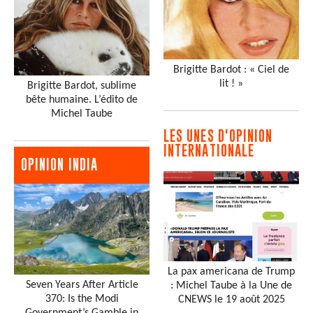
Brigitte Bardot : « Ciel de
lit ! »
Brigitte Bardot, sublime
bête humaine. L’édito de
Michel Taube
LES UNES D'OPINION
INTERNATIONALE
OPINION INDIA
La pax americana de Trump
Seven Years After Article
: Michel Taube à la Une de
370: Is the Modi
CNEWS le 19 août 2025
Government’s Gamble in