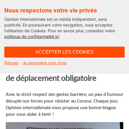
Nous respectons votre vie privée
Opinion Internationale est un média indépendant, sans
publicité. En poursuivant votre navigation, vous acceptez
l’utilisation de Cookies. Pour en savoir plus, consultez notre
Ensemble contre le coronavirus
politique de confidentialité ici
.
19H03 - vendredi 20 mars 2020
ACCEPTER LES COOKIES
Un peu d’humour contre le
Refuser
Je paramètre mes choix
coronavirus ! Acte 3, l’attestation
de déplacement obligatoire
Avec le strict respect des gestes barrière, un peu d’humour
décuple nos forces pour résister au Corona. Chaque jour,
Opinion internationale vous propose une bonne blague
pour vous aider à tenir !