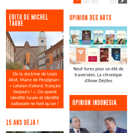
EDITO DE MICHEL
OPINION DES ARTS
TAUBE
Neuf livres pour un été de
De la doctrine de Louis
traversées. La chronique
Aliot, Maire de Perpignan :
d’Anne Dézîles
« catalan d’abord, français
toujours ! ». Ou quand
identité locale et identité
OPINION INDONESIA
nationale ne font qu’un !
15 ANS DÉJÀ !