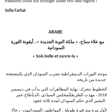
freedoms come out stronger under this new regime !
Sofia Farhat
ARABE
، أيقونة الثورة
»
ملكة النوبة الجديدة
«
مع علاء سناح،
السودانية
« Sois belle et ouvre-la »
.
صفحة
الذي يكتب
موجة الثورات الديمقراطية تضرب السودان
جديدة من تاريخ
ه
نهاية المظاهرات التي بدأت في ديسمبر
:
الخطوط تتحرك
أطاح عمر
الذي
سيادي ،
ال
مجلس
لل
، مهدت الطريق
2018
البشير الذي حكم السودان لمدة ثلاثة عقود
.
رجالا
–
ون
لأول مرة منذ فترة طويلة ، المواطنين السوداني