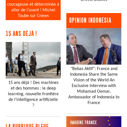
courageuse et déterminée à
aller de l’avant ! Michel
Taube sur Cnews
OPINION INDONESIA
15 ANS DÉJÀ !
"Bebas Aktif": France and
Indonesia Share the Same
Vision of the World An
15 ans déjà ! Des machines
Exclusive Interview with
et des hommes : le deep
Mohamad Oemar,
learning, nouvelle frontière
Ambassador of Indonesia to
de l’intelligence artificielle
France
?
LA RUBRIQUE BLEUE