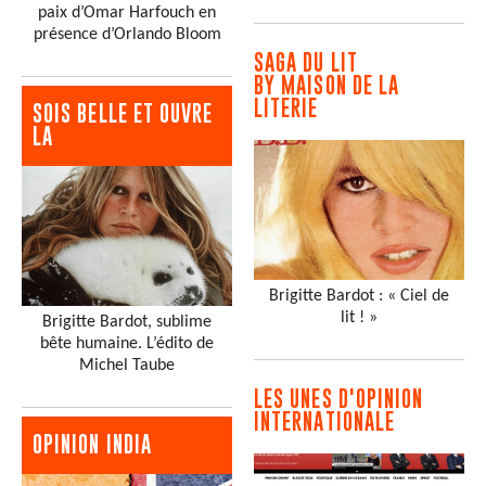
paix d’Omar Harfouch en
présence d’Orlando Bloom
SAGA DU LIT
BY MAISON DE LA
LITERIE
SOIS BELLE ET OUVRE
LA
Brigitte Bardot : « Ciel de
lit ! »
Brigitte Bardot, sublime
bête humaine. L’édito de
Michel Taube
LES UNES D'OPINION
INTERNATIONALE
OPINION INDIA