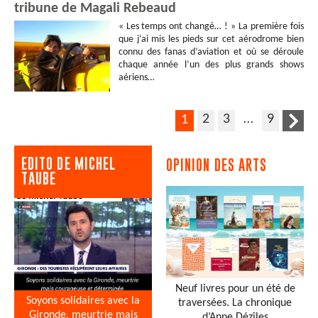
tribune de Magali Rebeaud
« Les temps ont changé… ! » La première fois
que j’ai mis les pieds sur cet aérodrome bien
connu des fanas d’aviation et où se déroule
chaque année l’un des plus grands shows
aériens…
2
3
…
9
1
EDITO DE MICHEL
OPINION DES ARTS
TAUBE
Neuf livres pour un été de
Soyons solidaires avec la
traversées. La chronique
Gironde, meurtrie mais
d’Anne Dézîles