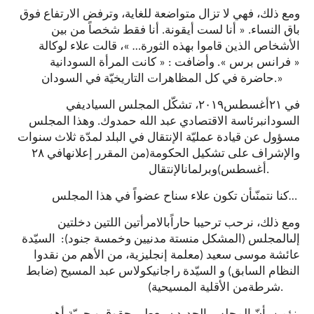
ومع ذلك،
فهي لا تزال متواضعة للغاية، وترفض الارتفاع فوق
. أنا فقط شخصاً من بين
أنا لست أيقونة
. «
النساء
باق
الأشخاص الذين قاموا بهذه الثورة
… »، قالت علاء
لوكالة
« فرانس برس »
. وأضافت : «
كانت المرأة السودانية
في كل المظاهرات التاريخيّة في السودان.»
حاضرة
في
ل المجلس السيادي
تشك
٢٠١٩،
أغسطس
٢١
في
السودان
برئاسة الاقتصادي عبد الله حمدوك
. وهذا المجلس
مسؤول عن قيادة عمليّة الإنتقال في البلد لمدّة ثلاث سنوات
٢٨
في
ا
(من المقرر إعلانه
الإشراف على تشكيل الحكومة
و
وبرلمان
)
أغسطس
الإنتقال.
أن تكون علاء سناح عضواً في هذا المجلس…
كنا نتمنّى
ومع ذلك، نرحب ترحيبا حارا
بالامرأتين اللتين
دخلتين
السيّدة
:
)
ستة مدنيين وخمسة جنود
(المشكل من
المجلس
إلى
عائشة موسى سعيد
(معلمة إنجليزية
، من الأهم من نقدوا
النظام السابق) و السيّدة
راجا
نيكولاس عبد المسيح
(ضابط
)
من الأقلية المسيحية
شرطة
.