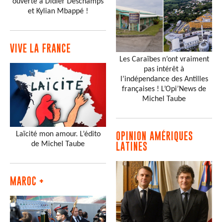
ouverte à Didier Deschamps
et Kylian Mbappé !
VIVE LA FRANCE
Les Caraïbes n’ont vraiment
pas intérêt à
l’indépendance des Antilles
françaises ! L’Opi’News de
Michel Taube
Laïcité mon amour. L’édito
OPINION AMÉRIQUES
de Michel Taube
LATINES
MAROC +