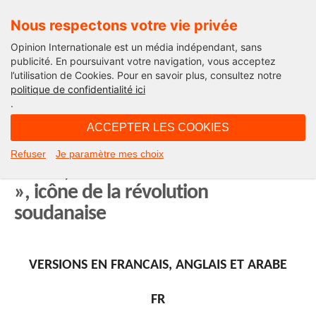
Nous respectons votre vie privée
Opinion Internationale est un média indépendant, sans
publicité. En poursuivant votre navigation, vous acceptez
l’utilisation de Cookies. Pour en savoir plus, consultez notre
Sois belle et ouvre la
politique de confidentialité ici
.
07H30 - dimanche 25 août 2019
ACCEPTER LES COOKIES
Sois belle et ouvre la avec Alaa
Refuser
Je paramètre mes choix
Sanah, la nouvelle « reine de Nubie
», icône de la révolution
soudanaise
VERSIONS EN FRANCAIS, ANGLAIS ET ARABE
FR