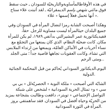
في هذه الأوقاط
المأساوية
والتاريخيّة للسودان ـ حيث سقط
فوق مائتي شهص بإسم الديمقراتيّة ـ لقد أثبتت علاء سناح
أنها تحمل فعلاً إسمها « علاء ».
وهكذا
أصبحت الشابة رمزا لنضال المرأة في السودان وفي
جميع البلدان
حيث
المرأة ليست مساوية للرجل. حقاً،
ففي
ديكتاتورية عمر البشير
التي بدأت
في ١٩٨٩، لم يكن للمرأة
مكان. كانت ضحيّة النظام، الذي كان يمنعها من التجمّع مع
نساء أخريات في الأماكن العامّة، ويمنعها من ارتداء الملابس
التي تشاء، وكانت العقوبات تجاهها قاصية جداً ؛ متى الجلد
ومتى الرجم…
اليوم،
الديكتاتور السوداني ي
حاكم من قبل المحكمة الجنائية
الدولية
.
الشابّة التي
أصبح
ت «
ملكة النوبة
» الحصريّة
لل
« بي بي
» لشخص على شبكة
تمثال الحرية السودانية
«
سي » و
، دافعت وطالبت بشجاعة بمزيد
»
تويتر
«
التواصل الإجتماعي
من الحريّة وحياة أفضل في السودان.
فقد ساهم
ت
في بروز
المرأة في الثورة السودانية
.