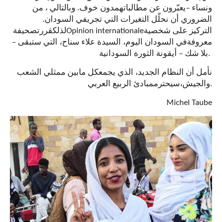
وبالتالي ، من
.
دون خوف
يعبّرون عن مطالباتهم
–
ونساء
.
في السودان
جري
التغيرات التي ت
أن نحلّل
الضروري
صحيفة
قررت
لذلك
Opinion internationale
التركيز على شخصية
–
، التي ستبقى
ح
، السيدة علاء سنا
في السودان اليوم
معروفة
أيقونة الثورة السودانية
–
بلا شك
.
نأمل أن النظام الجديد، الذي يجمع
كل ما
بين ممثلي الشعب
مبادئ الربيع العربي
سيحترم
والجيش،
.
Michel Taube