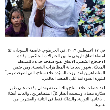
في ١٧ اغسطس ٢٠١٩، في الخرطوم، عاصمة السودان، تمّ
امضاء اتفاق تاريخي ما بين الجنرالات الحاكمين وقادة
الاحتجاج الشعبي. الاتفاق يفتح صفحة جديدة للسلطة
المدنيّة، شهور بعد بداية المظاهرات الشعبية. ومن ضمن
المتاظاهرين لقد برزت السيّدة علاء سناح، التي اصبحت رمزاً
للثورة السودانية على الصعيد العالمي.
لقد حصلت علاء سناح بتلك الصفة بعد ان وقفت على ظهر
سيّارة بيضاء، وسحبت أنظار كلّ المتظاهرين ـ والعالم أيضًا!
ـ بأغانيها الثورية. والشابّة فقط في الثانية والعشرين من
عمرها…