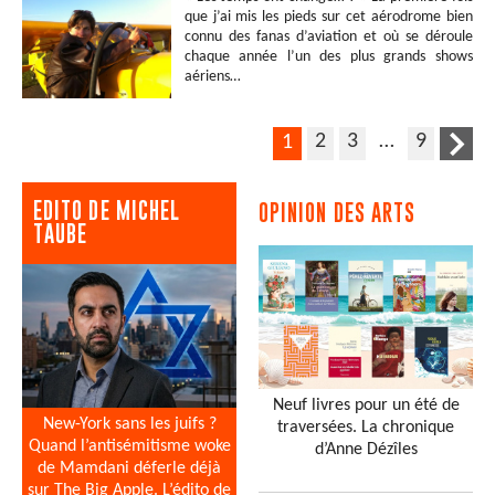
que j’ai mis les pieds sur cet aérodrome bien
connu des fanas d’aviation et où se déroule
chaque année l’un des plus grands shows
aériens…
2
3
…
9
1
EDITO DE MICHEL
OPINION DES ARTS
TAUBE
Neuf livres pour un été de
New-York sans les juifs ?
traversées. La chronique
Quand l’antisémitisme woke
d’Anne Dézîles
de Mamdani déferle déjà
sur The Big Apple. L’édito de