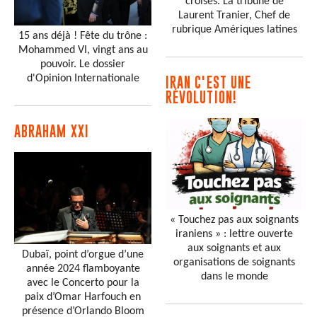
croisés. La tribune de
Laurent Tranier, Chef de
rubrique Amériques latines
15 ans déjà ! Fête du trône :
Mohammed VI, vingt ans au
pouvoir. Le dossier
d'Opinion Internationale
IRAN C'EST UNE
RÉVOLUTION!
ABRAHAM XXI
« Touchez pas aux soignants
iraniens » : lettre ouverte
aux soignants et aux
Dubaï, point d’orgue d’une
organisations de soignants
année 2024 flamboyante
dans le monde
avec le Concerto pour la
paix d’Omar Harfouch en
présence d’Orlando Bloom