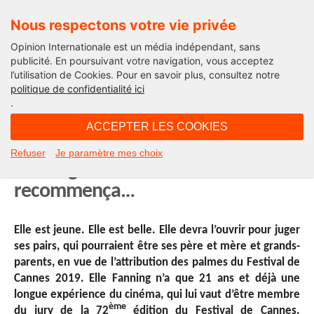
Nous respectons votre vie privée
Opinion Internationale est un média indépendant, sans
publicité. En poursuivant votre navigation, vous acceptez
l’utilisation de Cookies. Pour en savoir plus, consultez notre
Sois belle et ouvre la
politique de confidentialité ici
.
05H56 - mercredi 15 mai 2019
ACCEPTER LES COOKIES
Sois belle et ouvre la avec Elle
Refuser
Je paramètre mes choix
Fanning. Et le Festival de Cannes
recommença…
Elle est jeune. Elle est belle. Elle devra l’ouvrir pour juger
ses pairs, qui pourraient être ses père et mère et grands-
parents, en vue de l’attribution des palmes du Festival de
Cannes 2019. Elle Fanning n’a que 21 ans et déjà une
longue expérience du cinéma, qui lui vaut d’être membre
ème
du jury de la 72
édition du Festival de Cannes.