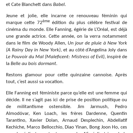
et Cate Blanchett dans
Babel
.
Jeune et jolie, elle incarne ce renouveau féminin qui
ème
marque cette 72
édition du plus célèbre festival de
cinéma du monde. Elle Fanning, égérie de L’Oréal, est déjà
une grande actrice. Cette année, on la verra notamment
dans le film de Woody Allen,
Un jour de pluie à New York
(A Rainy Day in New York)
, et au côté d’Angelina Joly dans
Le Pouvoir du Mal (Maleficent: Mistress of Evil)
, inspiré de
la
Belle au bois dormant
.
Restons glamour pour cette quinzaine cannoise. Après
tout, c’est aussi sa vocation.
Elle Fanning est féministe parce qu’elle est une femme qui
décide. Il ne s’agit pas ici de prise de position politique ou
de militantisme ostensible. Jim Jarmush, Pedro
Almodóvar, Ken Loach, les frères Dardenne, Quentin
Tarantino, Xavier Dolan, Arnaud Desplechin, Abdellatif
Kechiche, Marco Bellocchio, Diao Yinan, Bong Joon Ho, ces