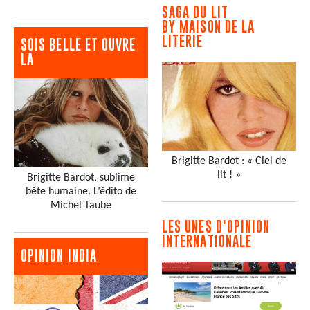
SAGA DU LIT
BY MAISON DE LA
LITERIE
SOIS BELLE ET OUVRE
LA
Brigitte Bardot : « Ciel de
lit ! »
Brigitte Bardot, sublime
bête humaine. L’édito de
Michel Taube
LES UNES D'OPINION
INTERNATIONALE
OPINION INDIA