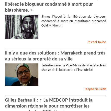
libérez le blogueur condamné à mort pour
Laure
ROSSI
blasphème. »
Guillemette
FLAHAULT
Veronique
LAMOUROUX
-
Signez l'Appel à la libération du blogueur
Mme
condamné à mort en Mauritanie Mohamed
Ould M’Kheitir.
Brigitte
BASILIO
Valérie
MIALY
Laurence
SUSINI
Michel
Taube
Jean-Marie
GRIMBERT
Blandine
CAVIER
-
Il n’y a que des solutions : Marrakech prend très
Assistante Sociale
au sérieux la propreté de sa ville
François
PETIT
Sophie
BURIN
-
Citoyenne
Entretien avec la Vice-Maire de Marrakech en
charge de la lutte contre l’insalubrité
Danièle
FOUCHIER
-
Assistante Ingénieure
-
CNRS
Celine
VERDAGUER
-
Stéphanie
Petit
Enseignante
Gilbert
QUARANTA
Gilles Berhault : « La MEDCOP introduit la
Thomas
DRESLER
-
Simple
dimension régionale pour concrétiser les
Citoyen