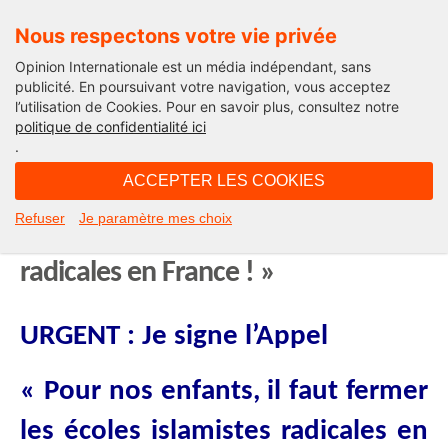
Nous respectons votre vie privée
Opinion Internationale est un média indépendant, sans
publicité. En poursuivant votre navigation, vous acceptez
l’utilisation de Cookies. Pour en savoir plus, consultez notre
International
politique de confidentialité ici
.
12H07 - mercredi 1 février 2017
ACCEPTER LES COOKIES
Signons l’Appel « Pour nos enfants,
Refuser
Je paramètre mes choix
il faut fermer les écoles islamistes
radicales en France ! »
URGENT : Je signe l’Appel
« Pour nos enfants, il faut fermer
les écoles islamistes radicales en