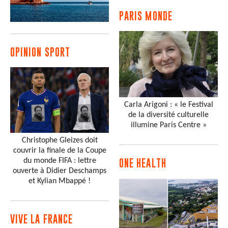
- CJM-UN
Sylvain
COAT ROLLAND
-
PARIS MONDE
Maitre
- Avocat à la Cour
de Paris et au Barreau de
Seine Saint-Denis
OPINION SPORT
Annie
LHERMITTE
-
Mr
Elisabeth
COUTINHO
Laurence
NAHOUM
Joseph
SIMONS
-
Conseiller Municipal
Carla Arigoni : « le Festival
Manon
GAILLARD
de la diversité culturelle
Marie
HOURTOULE
-
illumine Paris Centre »
Redactrice En Chef
-
Christophe Gleizes doit
GUIDIPLO int.
couvrir la finale de la Coupe
Martine
INCHAUSPE
-
du monde FIFA : lettre
ONE HEALTH
Médecin Retraité
ouverte à Didier Deschamps
Norbert
JACQ
-
Agent
et Kylian Mbappé !
Immobilier
Brigitte
JUY
-
Psychanalyste
- Ass. Entr'autres
VIVE LA FRANCE
Abdel Nasser
OULD