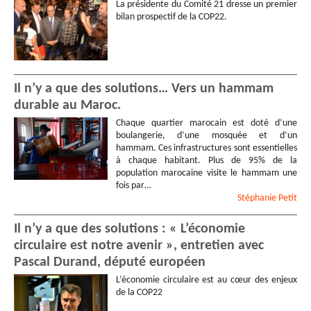
Nicole
PERROTTET
-
La présidente du Comité 21 dresse un premier
bilan prospectif de la COP22.
Retraitée
Flavie
MIREILLE
Marie-Cécile
GALLOT
Roger
CHOURAQUI
-
Professeur Émérite
Il n’y a que des solutions… Vers un hammam
Dolores
MONTAUDIE
-
durable au Maroc.
Retraitée
Chaque quartier marocain est doté d’une
Michel
RUDELLE
boulangerie, d’une mosquée et d’un
Hervé
HAMON
-
hammam. Ces infrastructures sont essentielles
Photographe
- Presse
à chaque habitant. Plus de 95% de la
Corinne
BRETILLOT
population marocaine visite le hammam une
Alain
FOUCHER
fois par…
Stéphanie
Petit
Jessica
KOSKAS
Marcel
AGUILAR
Il n’y a que des solutions : « L’économie
Angèle
MOHR
-
Référent
circulaire est notre avenir », entretien avec
Familles
Pascal Durand, député européen
Anne
SÉGALA
Jean Paul
VOITURET
-
L’économie circulaire est au cœur des enjeux
Travailleur social
de la COP22
Marie-José
BOUSQUET