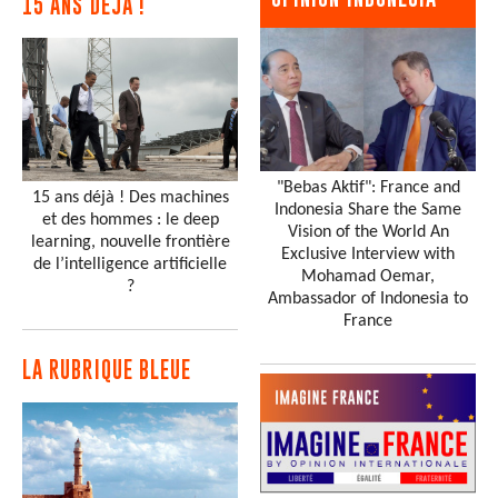
15 ANS DÉJÀ !
Livres
Fabien
GARON
Florence
LELIEVRE
Minnie
DE BEAUVAU
-
Mme
- Chateau de haroue
Mohamed
BELLAKHAL
-
Retraité
Hervé
COUTURIER
-
"Bebas Aktif": France and
15 ans déjà ! Des machines
Retraité
- Agence-France-
Indonesia Share the Same
et des hommes : le deep
Presse
Vision of the World An
learning, nouvelle frontière
Exclusive Interview with
Josiane
MATES-FALLAHI
-
de l’intelligence artificielle
Mohamad Oemar,
Retraitée
?
Ambassador of Indonesia to
Eric
DUPUIS
-
Mr
France
Michel
NOIRRET
Noura
ALIANE
LA RUBRIQUE BLEUE
Odile
GIRAUD
Françoise
HOFFET
-
Greenpeace
Genevieve
ELANDOY
Boufeja
NOUALI
-
Retraité