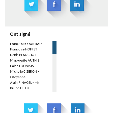
Ont signé
Françoise
COURTIADE
Françoise
HOFFET
Denis
BLANCHOT
Marguerite
AUTHIE
Caleb
DYONISIS
Michelle
CIZERON
-
Citoyenne
Alain
RINAGEL
-
Mr
Bruno
LELEU
Laurent
MOLE
-
Mr
Amandine
AWOKOU
Bevelacqua
NANS
Yann
DELACOTOUEST