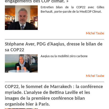
engagements des COP climat. »
Marie-Claude
SAN JUAN
-
Entretien bilan de la COP22 avec Gilles
Blogueuse
Berhault, porte-parole de la MedCOP Climat.
Jean-François
HAREL
-
Conseiller Municipal
-
Commune de Villejuif
(94800)
Michel
Taube
Jehanne
DE LA TOUSCHE
-
Psychologue
Stéphane Aver, PDG d’Aaqius, dresse le bilan de
Michel
DIJOUX
- 1954
sa COP22
Henda
BELHADJALI
-
Femme De Théâtre
-
Aaqius ou la mobilité zéro carbone
ElHalaka
Rémi
AUFRERE
-
Rédacteur
En Chef (Honoraire)
-
Michel
Taube
Reveu Défense et Citoyen
Anne
BURNIER
COP22, le Sommet de Marrakech : la conférence
Philippe
CANAUX
myriade. L’analyse de Bettina Laville et les
Gerard
VOLPILLIERE
-
images de la première conférence bilan
Retraite
- retraite de l
organisée hier à Paris.
armee