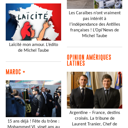
Claude
CELLIER
Mohand
SIDI SAID
Les Caraïbes n’ont vraiment
Arwad
ESBER
pas intérêt à
Daniel
JULIE
-
Monsieur
-
l’indépendance des Antilles
retraité
françaises ! L’Opi’News de
Jean-Noël
CUÉNOD
-
Michel Taube
Écrivain Journaliste
Laïcité mon amour. L’édito
Yolande
GONZALEZ
de Michel Taube
CHAUVEL
OPINION AMÉRIQUES
Michel
TAUBE
-
Directeur
LATINES
De La Publication
- Opinion
MAROC +
Internationale
Argentine – France, destins
croisés. La tribune de
15 ans déjà ! Fête du trône :
Laurent Tranier, Chef de
Mohammed VI, vingt ans au