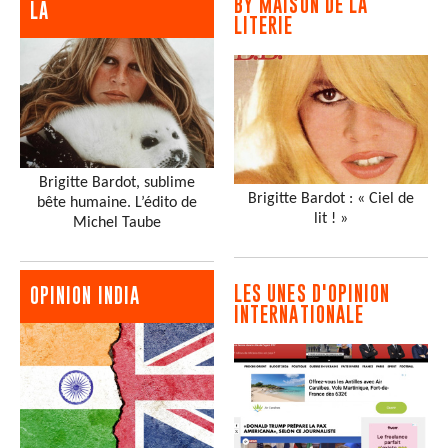
BY MAISON DE LA
LA
LITERIE
Brigitte Bardot, sublime
Brigitte Bardot : « Ciel de
bête humaine. L’édito de
lit ! »
Michel Taube
LES UNES D'OPINION
OPINION INDIA
INTERNATIONALE