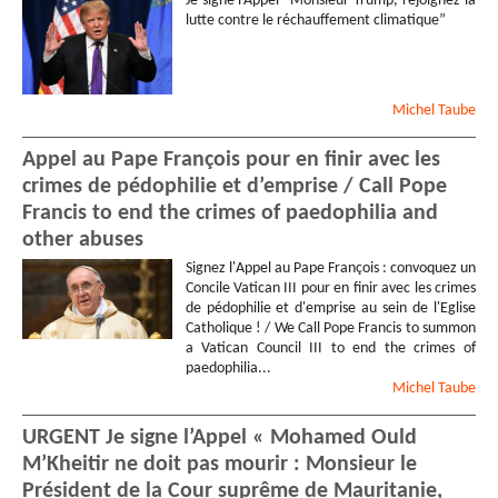
Je signe l’Appel “Monsieur Trump, rejoignez la
Franck
SOLAN
-
Monsieur
lutte contre le réchauffement climatique”
Luc
SAUCIER
-
M.
-
Calligraphe
Mathilde
DERANCOURT
Kurt
MAYER
Michel
Taube
Christiane
MIROUX
Marie-Laure
LE GALL
Appel au Pape François pour en finir avec les
Claudine
BEIGEL
-
crimes de pédophilie et d’emprise / Call Pope
Citoyenne En Colère
Francis to end the crimes of paedophilia and
Michel
TETI
other abuses
Josian
SELAM
Signez l'Appel au Pape François : convoquez un
Patrick
KUTENDAKANA
-
Concile Vatican III pour en finir avec les crimes
Mr
de pédophilie et d'emprise au sein de l'Eglise
Marie
GRAZIANI
Catholique ! / We Call Pope Francis to summon
Nicolle
BROCHEN
a Vatican Council III to end the crimes of
paedophilia...
Roland
GRENIER
- Retraité
Michel
Taube
Virginie
LAVAUD AMAZAN
-
Éducation Nationale
-
URGENT Je signe l’Appel « Mohamed Ould
Documentaliste
M’Kheitir ne doit pas mourir : Monsieur le
Gérard
MERCANTE
Président de la Cour suprême de Mauritanie,
Nathalie
MARTINEZ