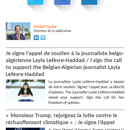
Jean-Pierre
VERNET
Yves
CASTELLI
-
M
-
individual
Sylvie
CHAUSSÉE
Michel
Taube
Yves
PAPARUSSO
Directeur de la publication
Jean-Claude
FALL
Patrice
LOUNNAS
Hadda
BENATIR
-
Mme
Je signe l’appel de soutien à la journaliste belgo-
Annie
SCHMIDLIN
algérienne Layla Lefèvre-Haddad / I sign the call
Pascale
GAYRAL
to support the Belgian-Algerian journalist Layla
Annie
PETITJEAN
Lefèvre-Haddad
Clement
GENY
Marie
VEY
La journaliste Layla Lefèvre-Haddad a besoin
Patricia
PANTENIER
-
Mme
de votre soutien. Signez l'appel pour sa liberté
d'opinion. The journalist Layla Lefèvre-Haddad
Simon
ASSIOMA
needs your support. Sign the call for her
Anne-Marie
CUVILLION
-
freedom of opinion.
Retraité
Philippe
MIRZAYAN
« Monsieur Trump, rejoignez la lutte contre le
Jo
LINDOR
réchauffement climatique » : Je signe l’Appel
Jocelyne
PRIORESCHI