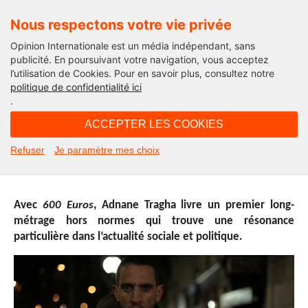
Nous respectons votre vie privée
Opinion Internationale est un média indépendant, sans
publicité. En poursuivant votre navigation, vous acceptez
l’utilisation de Cookies. Pour en savoir plus, consultez notre
Actualité
politique de confidentialité ici
.
12H21 - mercredi 8 juin 2016
ACCEPTER LES COOKIES
600 Euros, un film d’une actualité
Refuser
Je paramètre mes choix
brûlante
Avec
600 Euros
, Adnane Tragha livre un premier long-
métrage hors normes qui trouve une résonance
particulière dans l’actualité sociale et politique.