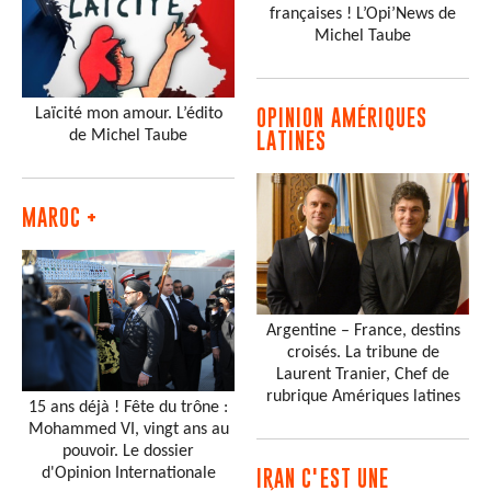
françaises ! L’Opi’News de
Michel Taube
Laïcité mon amour. L’édito
OPINION AMÉRIQUES
de Michel Taube
LATINES
MAROC +
Argentine – France, destins
croisés. La tribune de
Laurent Tranier, Chef de
rubrique Amériques latines
15 ans déjà ! Fête du trône :
Mohammed VI, vingt ans au
pouvoir. Le dossier
d'Opinion Internationale
IRAN C'EST UNE