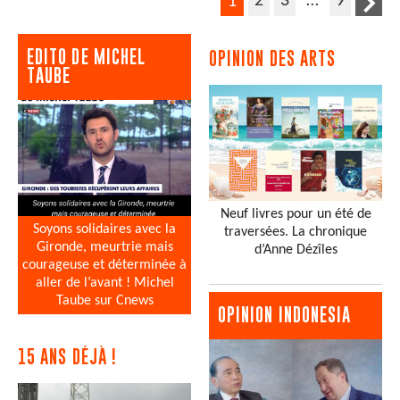
2
3
…
9
1
EDITO DE MICHEL
OPINION DES ARTS
TAUBE
Neuf livres pour un été de
Soyons solidaires avec la
traversées. La chronique
Gironde, meurtrie mais
d’Anne Dézîles
courageuse et déterminée à
aller de l’avant ! Michel
Taube sur Cnews
OPINION INDONESIA
15 ANS DÉJÀ !