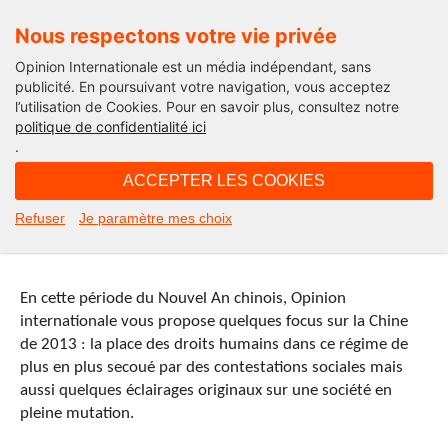
Nous respectons votre vie privée
Opinion Internationale est un média indépendant, sans
publicité. En poursuivant votre navigation, vous acceptez
l’utilisation de Cookies. Pour en savoir plus, consultez notre
International
politique de confidentialité ici
.
17H19 - mardi 12 février 2013
ACCEPTER LES COOKIES
Dossier spécial Chine à l’occasion
Refuser
Je paramètre mes choix
du Nouvel An chinois
En cette période du Nouvel An chinois, Opinion
internationale vous propose quelques focus sur la Chine
de 2013 : la place des droits humains dans ce régime de
plus en plus secoué par des contestations sociales mais
aussi quelques éclairages originaux sur une société en
pleine mutation.