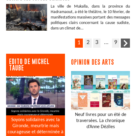
La ville de Mukalla, dans la province du
Hadramaout, a été le théâtre, le 10 février, de
manifestations massives portant des messages
politiques clairs concernant la cause sudiste,
dans un climat de…
2
3
…
9
1
EDITO DE MICHEL
OPINION DES ARTS
TAUBE
Neuf livres pour un été de
Soyons solidaires avec la
traversées. La chronique
Gironde, meurtrie mais
d’Anne Dézîles
courageuse et déterminée à