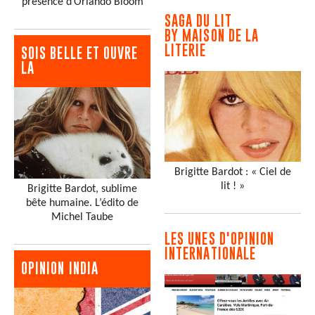
présence d’Orlando Bloom
SAGA DU LIT
BY MAISON DE LA
LITERIE
SOIS BELLE ET OUVRE
LA
Brigitte Bardot : « Ciel de
lit ! »
Brigitte Bardot, sublime
bête humaine. L’édito de
Michel Taube
LES UNES D'OPINION
INTERNATIONALE
OPINION INDIA