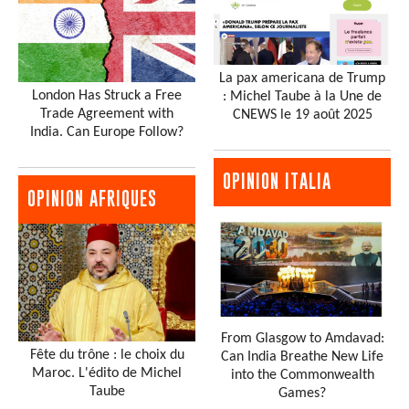
La pax americana de Trump
London Has Struck a Free
: Michel Taube à la Une de
Trade Agreement with
CNEWS le 19 août 2025
India. Can Europe Follow?
OPINION ITALIA
OPINION AFRIQUES
From Glasgow to Amdavad:
Fête du trône : le choix du
Can India Breathe New Life
Maroc. L'édito de Michel
into the Commonwealth
Taube
Games?