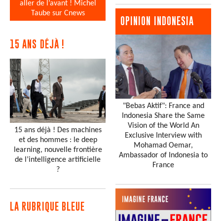
aller de l’avant ! Michel
Taube sur Cnews
OPINION INDONESIA
15 ANS DÉJÀ !
"Bebas Aktif": France and
Indonesia Share the Same
Vision of the World An
15 ans déjà ! Des machines
Exclusive Interview with
et des hommes : le deep
Mohamad Oemar,
learning, nouvelle frontière
Ambassador of Indonesia to
de l’intelligence artificielle
France
?
LA RUBRIQUE BLEUE