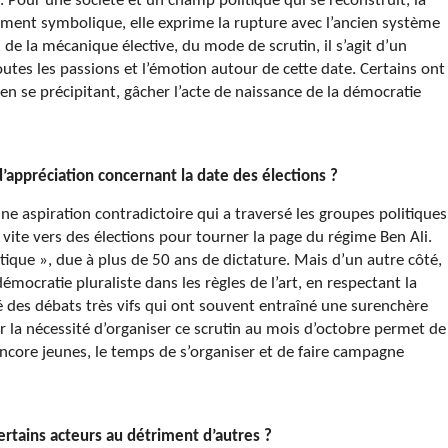
 Pour une société et un champ politique qui se reconstruit, la
tement symbolique, elle exprime la rupture avec l’ancien système
, de la mécanique élective, du mode de scrutin, il s’agit d’un
utes les passions et l’émotion autour de cette date. Certains ont
, en se précipitant, gâcher l’acte de naissance de la démocratie
appréciation concernant la date des élections ?
e aspiration contradictoire qui a traversé les groupes politiques
ès vite vers des élections pour tourner la page du régime Ben Ali.
ique », due à plus de 50 ans de dictature. Mais d’un autre côté,
démocratie pluraliste dans les règles de l’art, en respectant la
é des débats très vifs qui ont souvent entraîné une surenchère
ur la nécessité d’organiser ce scrutin au mois d’octobre permet de
 encore jeunes, le temps de s’organiser et de faire campagne
ertains acteurs au détriment d’autres ?