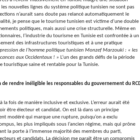
es nouvelles lignes du système politique tunisien ne sont pas
lections n’aurait sans doute pas relancé automatiquement le
alité, je pense que le tourisme tunisien est victime d’une double
vénements politiques, mais aussi une crise structurelle. Même en
ionnaires, l’industrie du tourisme en Tunisie est confrontée à un
ssement des infrastructures touristiques et à une pratique
xpression de l’homme politique tunisien Monzef Marzouki : « les
vacances aux Occidentaux ! »
L’un des grands défis de la période
 touristique saine et rentable pour la Tunisie.
ion de rendre inéligible les responsables du gouvernement du RC
 à la fois de manière inclusive et exclusive. L’erreur aurait été
r être électeur et candidat. On est là dans un principe
ement modéré qui marque une rupture, puisqu’on a exclu
ompus, les plus impliqués sous l’ancien régime, mais qui prône
rant la porte à l’immense majorité des membres du parti,
électeurs et candidats. La décision me paraît être un compromis