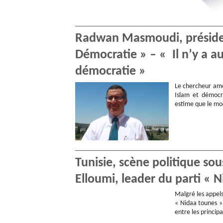
Radwan Masmoudi, président
Démocratie » – « Il n’y a au
démocratie »
Le chercheur amér
Islam et démocr
estime que le mo
Tunisie, scène politique so
Elloumi, leader du parti « 
Malgré les appel
« Nidaa tounes » 
entre les princi