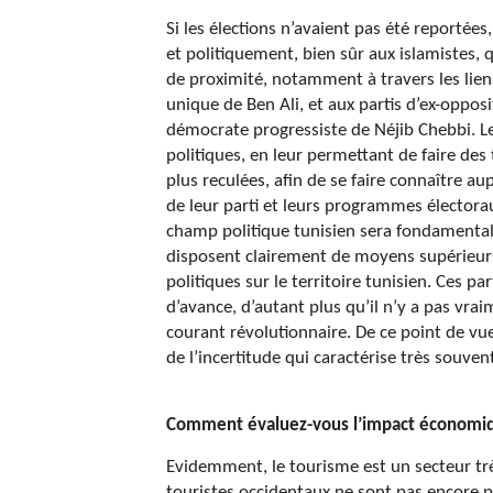
Si les élections n’avaient pas été reportées
et politiquement, bien sûr aux islamistes, q
de proximité, notamment à travers les liens
unique de Ben Ali, et aux partis d’ex-oppos
démocrate progressiste de Néjib Chebbi. Le 
politiques, en leur permettant de faire des
plus reculées, afin de se faire connaître au
de leur parti et leurs programmes électorau
champ politique tunisien sera fondamentale
disposent clairement de moyens supérieurs 
politiques sur le territoire tunisien. Ces p
d’avance, d’autant plus qu’il n’y a pas vrai
courant révolutionnaire. De ce point de vue
de l’incertitude qui caractérise très souven
Comment évaluez-vous l’impact économiqu
Evidemment, le tourisme est un secteur trè
touristes occidentaux ne sont pas encore p