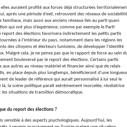
, elles auraient profité aux forces déjà structurées territorialemen
ui, après une période d’exil, retrouvent des réseaux de sociabilit
 familiaux, mais aussi aux anciens réseaux liés au parti quasi-
ition qui ont plus d’expérience, comme par exemple le Parti
report des élections favorisera indirectement les petits partis
 tournées à l’intérieur du pays, notamment dans les régions les
près des citoyens et électeurs tunisiens, de développer l’identité
x. Malgré cela, je ne pense pas que le rapport de force au sein d
ment bouleversé par le report des élections. Certains partis
aux autres au niveau matériel et financier ainsi que de relais
artis, en place depuis plus longtemps, bénéficieront d’une longueu
ment de leader de référence qui aurait personnalisé à lui seul le
 là, la scène politique paraît extrêmement morcelée, révélatrice
t les situations de transition démocratique.
e du report des élections ?
s sensible à des aspects psychologiques. Aujourd’hui, les
rêts à revenir massivement en Tunisie malgré une situation