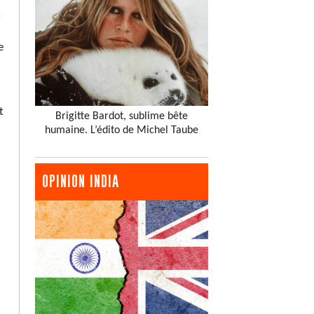
t
e
t
Brigitte Bardot, sublime bête
s
humaine. L’édito de Michel Taube
OPINION INDIA