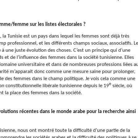
mme/femme sur les listes électorales ?
la Tunisie est un pays dans lequel les femmes sont déjà très
mp professionnel, et les différents champs sociaux, associatifs. L
à une juste évolution des choses. C’est un principe qui d’une
ds et de l’influence des femmes dans la société tunisienne. Elles
omaine universitaire et dans de nombreuses professions liées a
e parité m’apparait donc comme une mesure saine pour prolonger,
rôle des femmes dans le champ politique. Je vois cela comme une
e
ion constitutionnelle libérale tunisienne depuis le 19
siècle, où
nt la place des femmes dans la société.
olutions récentes dans le monde arabe pour la recherche ainsi
isienne, nous ont montré toute la difficulté d’une partie de la
prendre les sociétés arabes et la difficulté des politiques à se