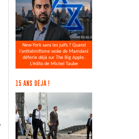
New-York sans les juifs ? Quand
l’antisémitisme woke de Mamdani
déferle déjà sur The Big Apple.
L’édito de Michel Taube
15 ANS DÉJÀ !
e