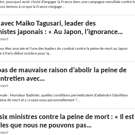
tre, pourquoi avoir choisi d’engager la France dans une campagne mondiale contre l
ous tenions à ce que la France s’engage…
 avec Maiko Tagusari, leader des
nistes japonais : « Au Japon, l’ignorance…
e mort
us êtes avocate et l’une des leaders du combat contre la peine de mort au Japon.
te à Paris début octobre pour la…
 pas de mauvaise raison d’abolir la peine de
entretien avec…
e mort
nale : Monsieur Badinter, quelles conditions permettraient d’atteindre l’abolition
 peine de mort et y croyez-vous personnellement ?…
ix ministres contre la peine de mort : « Il est
lles que nous ne pouvons pas…
e mort