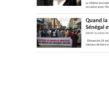
La 10ème Journée 
occasion pour Flor
Quand la 
Sénégal e
Abolir la peine d
Dimanche 26 août,
menace de faire e