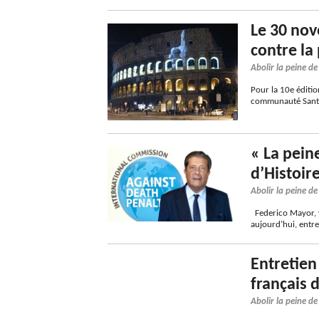
Le 30 nov
contre la
Abolir la peine d
Pour la 10e édition
communauté Sant’E
« La pein
d’Histoir
Abolir la peine d
Federico Mayor, v
aujourd’hui, entr
Entretien
français 
Abolir la peine d