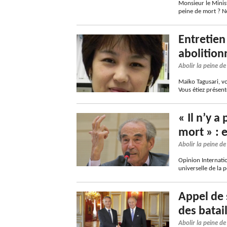
Monsieur le Minis
peine de mort ? N
Entretien
abolition
Abolir la peine d
Maïko Tagusari, vo
Vous étiez présen
« Il n’y a
mort » : 
Abolir la peine d
Opinion Internatio
universelle de la
Appel de s
des batai
Abolir la peine d