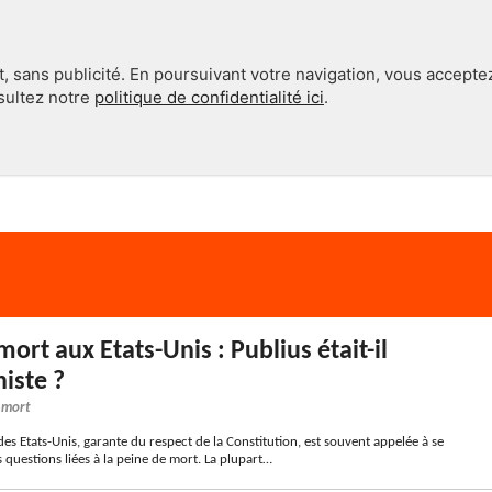
, sans publicité. En poursuivant votre navigation, vous accepte
nsultez notre
politique de confidentialité ici
.
INTERNATIONAL
EN 360°
ort aux Etats-Unis : Publius était-il
niste ?
e mort
s Etats-Unis, garante du respect de la Constitution, est souvent appelée à se
questions liées à la peine de mort. La plupart…