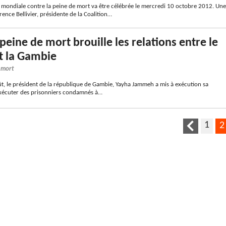
mondiale contre la peine de mort va être célébrée le mercredi 10 octobre 2012. Une
ence Bellivier, présidente de la Coalition…
peine de mort brouille les relations entre le
t la Gambie
e mort
 le président de la république de Gambie, Yayha Jammeh a mis à exécution sa
xécuter des prisonniers condamnés à…
1
2