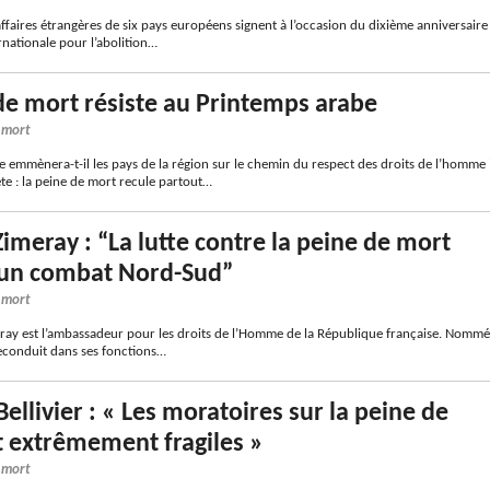
affaires étrangères de six pays européens signent à l’occasion du dixième anniversaire
rnationale pour l’abolition…
de mort résiste au Printemps arabe
e mort
 emmènera-t-il les pays de la région sur le chemin du respect des droits de l’homme 
ète : la peine de mort recule partout…
Zimeray : “La lutte contre la peine de mort
 un combat Nord-Sud”
e mort
ay est l’ambassadeur pour les droits de l’Homme de la République française. Nommé
reconduit dans ses fonctions…
ellivier : « Les moratoires sur la peine de
 extrêmement fragiles »
e mort