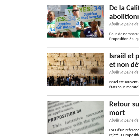
De la Cal
abolition
Abolir la peine d
Pour de nombreux 
Proposition 34, q
Israël et 
et non dé
Abolir la peine d
Israël est souvent
États sous morato
Retour su
mort
Abolir la peine d
Lors d’un referendu
rejeté la Proposit