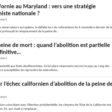
ifornie au Maryland : vers une stratégie
niste nationale ?
e mort
observateurs européens, la défaite lors du referendum du 6 novembre dernier de l
ui prévoyait le remplacement de la peine de…
peine de mort : quand l’abolition est partielle
finitive…
e mort
 assimilé aux Etats abolitionnistes. Sa loi place néanmoins encore le pays au rang des
ire susceptibles de reprendre les exécutions…
r l’échec californien d’abolition de la peine d
e mort
m coïncidant avec l’élection présidentielle, les citoyens de l’Etat de la Californie ont
ion 34, qui visait à remplacer…