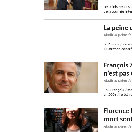
Les ministres des 
de la Journée inte
La peine 
Abolir la peine d
Le Printemps arabe
Illustration concr
François 
n’est pas
Abolir la peine d
M. François Zimer
en 2008, il a été 
Florence B
mort sont
Abolir la peine d