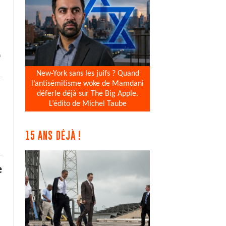
a
New-York sans les juifs ? Quand
l’antisémitisme woke de Mamdani
déferle déjà sur The Big Apple.
L’édito de Michel Taube
15 ANS DÉJÀ !
e