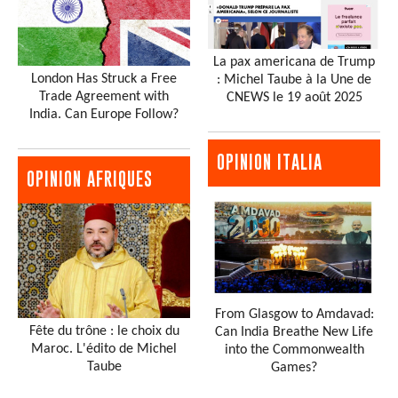
La pax americana de Trump
London Has Struck a Free
: Michel Taube à la Une de
Trade Agreement with
CNEWS le 19 août 2025
India. Can Europe Follow?
OPINION ITALIA
OPINION AFRIQUES
From Glasgow to Amdavad:
Fête du trône : le choix du
Can India Breathe New Life
Maroc. L'édito de Michel
into the Commonwealth
Taube
Games?