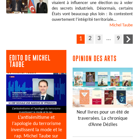
visaient à influencer une élection ou à voler
des secrets industriels. Désormais, certains
États vont beaucoup plus loin : ils contestent
ouvertement l’intégrité territoriale…
Michel
Taube
2
3
…
9
1
EDITO DE MICHEL
OPINION DES ARTS
TAUBE
Neuf livres pour un été de
L’antisémitisme et
traversées. La chronique
l’apologie du terrorisme
d’Anne Dézîles
investissent la mode et le
rap. Michel Taube sur