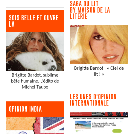
SAGA DU LIT
BY MAISON DE LA
LITERIE
SOIS BELLE ET OUVRE
LA
Brigitte Bardot : « Ciel de
lit ! »
Brigitte Bardot, sublime
bête humaine. L’édito de
Michel Taube
LES UNES D'OPINION
INTERNATIONALE
OPINION INDIA