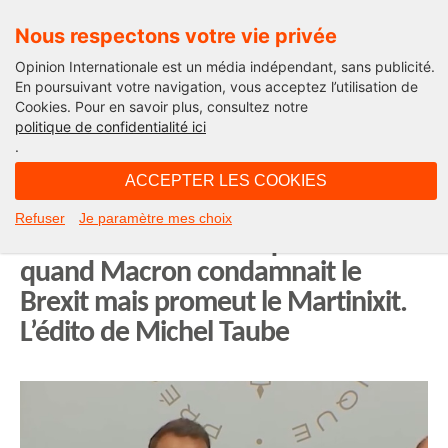
Nous respectons votre vie privée
Opinion Internationale est un média indépendant, sans publicité.
En poursuivant votre navigation, vous acceptez l’utilisation de
Cookies. Pour en savoir plus, consultez notre
Opinion Outre-Mer
politique de confidentialité ici
.
21H39 - jeudi 2 juillet 2026
ACCEPTER LES COOKIES
Autonomie des Outre-mer et
Refuser
Je paramètre mes choix
accord-cadre Martinique – État :
quand Macron condamnait le
Brexit mais promeut le Martinixit.
L’édito de Michel Taube