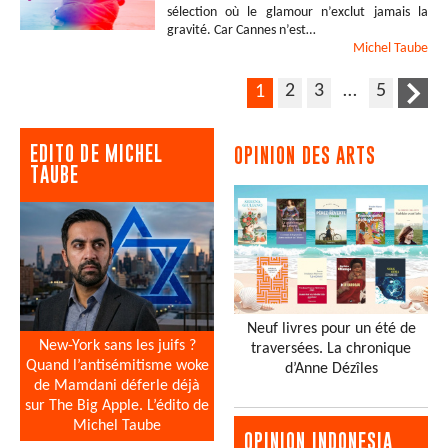
sélection où le glamour n’exclut jamais la
gravité. Car Cannes n’est…
Michel
Taube
2
3
…
5
1
EDITO DE MICHEL
OPINION DES ARTS
TAUBE
Neuf livres pour un été de
New-York sans les juifs ?
traversées. La chronique
Quand l’antisémitisme woke
d’Anne Dézîles
de Mamdani déferle déjà
sur The Big Apple. L’édito de
Michel Taube
OPINION INDONESIA