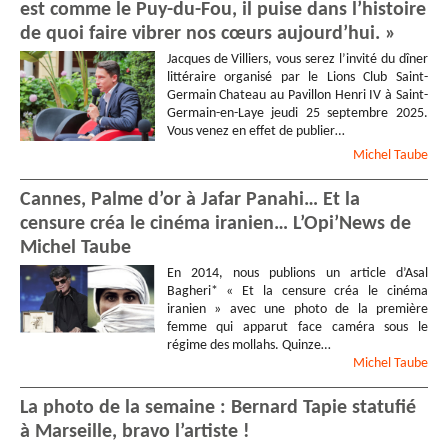
est comme le Puy-du-Fou, il puise dans l’histoire
de quoi faire vibrer nos cœurs aujourd’hui. »
Jacques de Villiers, vous serez l’invité du dîner
littéraire organisé par le Lions Club Saint-
Germain Chateau au Pavillon Henri IV à Saint-
Germain-en-Laye jeudi 25 septembre 2025.
Vous venez en effet de publier…
Michel
Taube
Cannes, Palme d’or à Jafar Panahi… Et la
censure créa le cinéma iranien… L’Opi’News de
Michel Taube
En 2014, nous publions un article d’Asal
Bagheri* « Et la censure créa le cinéma
iranien » avec une photo de la première
femme qui apparut face caméra sous le
régime des mollahs. Quinze…
Michel
Taube
La photo de la semaine : Bernard Tapie statufié
à Marseille, bravo l’artiste !