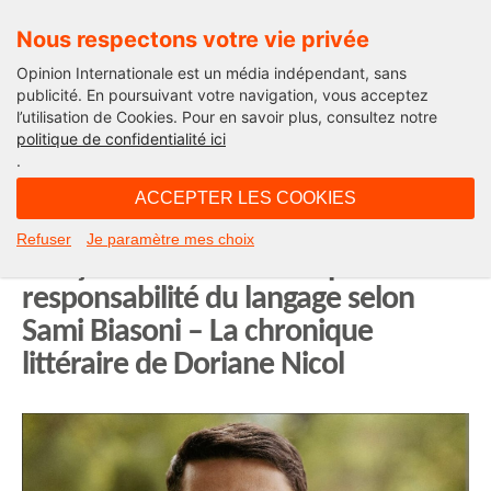
Nous respectons votre vie privée
Opinion Internationale est un média indépendant, sans
publicité. En poursuivant votre navigation, vous acceptez
l’utilisation de Cookies. Pour en savoir plus, consultez notre
Opinion des Arts
politique de confidentialité ici
.
09H11 - lundi 2 février 2026
ACCEPTER LES COOKIES
Les euphémismes de la langue
Refuser
Je paramètre mes choix
française : un manifeste pour la
responsabilité du langage selon
Sami Biasoni – La chronique
littéraire de Doriane Nicol