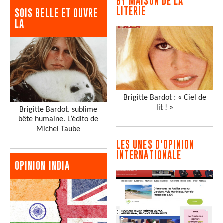
BY MAISON DE LA
LITERIE
SOIS BELLE ET OUVRE
LA
Brigitte Bardot : « Ciel de
lit ! »
Brigitte Bardot, sublime
bête humaine. L’édito de
Michel Taube
LES UNES D'OPINION
INTERNATIONALE
OPINION INDIA