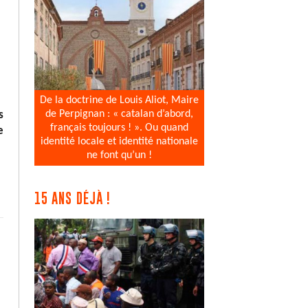
De la doctrine de Louis Aliot, Maire
de Perpignan : « catalan d’abord,
s
français toujours ! ». Ou quand
e
identité locale et identité nationale
ne font qu’un !
15 ANS DÉJÀ !