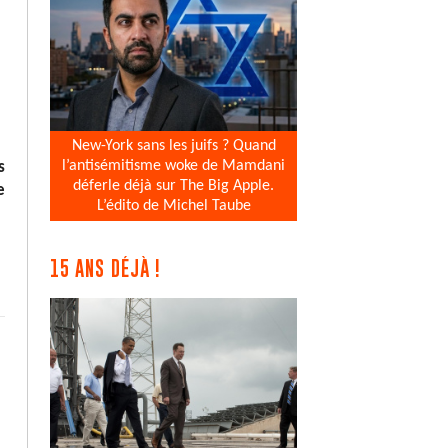
New-York sans les juifs ? Quand
l’antisémitisme woke de Mamdani
s
déferle déjà sur The Big Apple.
e
L’édito de Michel Taube
15 ANS DÉJÀ !