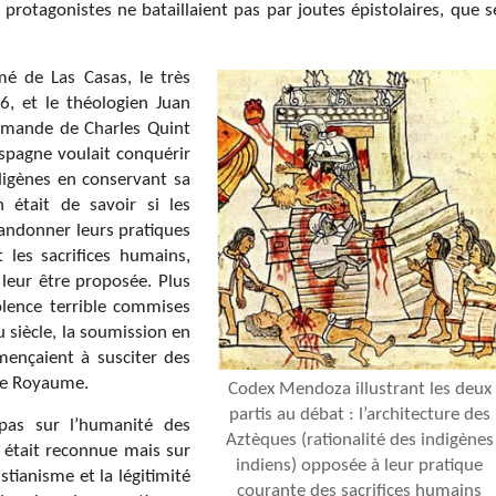
 protagonistes ne bataillaient pas par joutes épistolaires, que s
é de Las Casas, le très
6, et le théologien Juan
demande de Charles Quint
d’Espagne voulait conquérir
igènes en conservant sa
 était de savoir si les
andonner leurs pratiques
les sacrifices humains,
 leur être proposée. Plus
olence terrible commises
 siècle, la soumission en
ençaient à susciter des
 le Royaume.
Codex Mendoza illustrant les deux
partis au débat : l’architecture des
 pas sur l’humanité des
Aztèques (rationalité des indigènes
r était reconnue mais sur
indiens) opposée à leur pratique
stianisme et la légitimité
courante des sacrifices humains