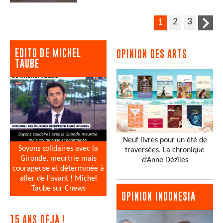
2
3
1
EDITO DE MICHEL
OPINION DES ARTS
TAUBE
Neuf livres pour un été de
Soyons solidaires avec la
traversées. La chronique
Gironde, meurtrie mais
d’Anne Dézîles
courageuse et déterminée à
aller de l’avant ! Michel
Taube sur Cnews
OPINION INDONESIA
15 ANS DÉJÀ !