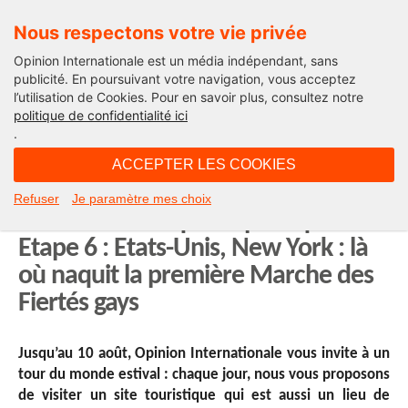
Nous respectons votre vie privée
Opinion Internationale est un média indépendant, sans
publicité. En poursuivant votre navigation, vous acceptez
l’utilisation de Cookies. Pour en savoir plus, consultez notre
Tourisme
politique de confidentialité ici
.
08H30 - vendredi 25 juillet 2025
ACCEPTER LES COOKIES
Notre série d’été : un tour du
Refuser
Je paramètre mes choix
monde touristique et politique.
Etape 6 : Etats-Unis, New York : là
où naquit la première Marche des
Fiertés gays
Jusqu’au 10 août, Opinion Internationale vous invite à un
tour du monde estival : chaque jour, nous vous proposons
de visiter un site touristique qui est aussi un lieu de