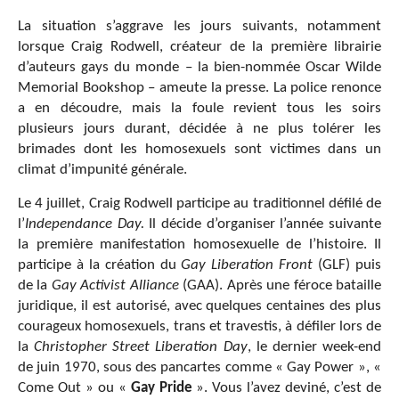
La situation s’aggrave les jours suivants, notamment
lorsque Craig Rodwell, créateur de la première librairie
d’auteurs gays du monde – la bien-nommée Oscar Wilde
Memorial Bookshop – ameute la presse. La police renonce
a en découdre, mais la foule revient tous les soirs
plusieurs jours durant, décidée à ne plus tolérer les
brimades dont les homosexuels sont victimes dans un
climat d’impunité générale.
Le 4 juillet, Craig Rodwell participe au traditionnel défilé de
l’
Independance Day.
Il décide d’organiser l’année suivante
la première manifestation homosexuelle de l’histoire. Il
participe à la création du
Gay Liberation Front
(GLF) puis
de la
Gay Activist Alliance
(GAA). Après une féroce bataille
juridique, il est autorisé, avec quelques centaines des plus
courageux homosexuels, trans et travestis, à défiler lors de
la
Christopher Street Liberation Day
, le dernier week-end
de juin 1970, sous des pancartes comme « Gay Power », «
Come Out » ou «
Gay Pride
». Vous l’avez deviné, c’est de