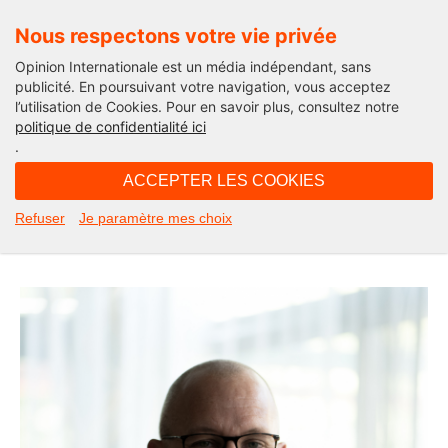
Nous respectons votre vie privée
Opinion Internationale est un média indépendant, sans
publicité. En poursuivant votre navigation, vous acceptez
l’utilisation de Cookies. Pour en savoir plus, consultez notre
La France selon les chefs
politique de confidentialité ici
.
12H21 - jeudi 17 mars 2022
ACCEPTER LES COOKIES
Franck Putelat, le seigneur de
Refuser
Je paramètre mes choix
Carcassonne