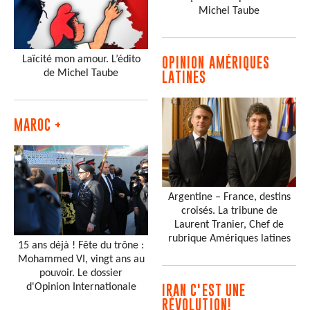
Michel Taube
Laïcité mon amour. L’édito
OPINION AMÉRIQUES
de Michel Taube
LATINES
MAROC +
Argentine – France, destins
croisés. La tribune de
Laurent Tranier, Chef de
rubrique Amériques latines
15 ans déjà ! Fête du trône :
Mohammed VI, vingt ans au
pouvoir. Le dossier
d'Opinion Internationale
IRAN C'EST UNE
RÉVOLUTION!