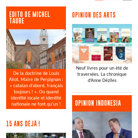
EDITO DE MICHEL
OPINION DES ARTS
TAUBE
Neuf livres pour un été de
De la doctrine de Louis
traversées. La chronique
Aliot, Maire de Perpignan :
d’Anne Dézîles
« catalan d’abord, français
toujours ! ». Ou quand
identité locale et identité
OPINION INDONESIA
nationale ne font qu’un !
15 ANS DÉJÀ !