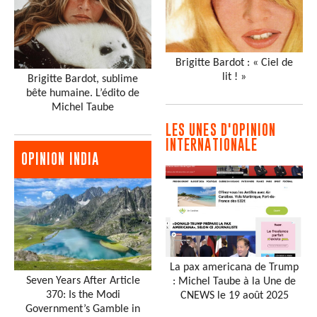
Brigitte Bardot : « Ciel de
lit ! »
Brigitte Bardot, sublime
bête humaine. L’édito de
Michel Taube
LES UNES D'OPINION
INTERNATIONALE
OPINION INDIA
La pax americana de Trump
Seven Years After Article
: Michel Taube à la Une de
370: Is the Modi
CNEWS le 19 août 2025
Government’s Gamble in