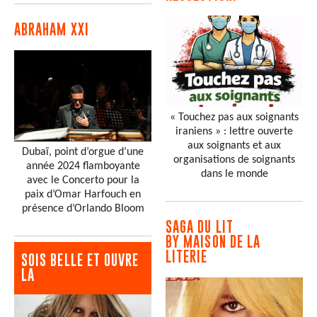
ABRAHAM XXI
« Touchez pas aux soignants
iraniens » : lettre ouverte
aux soignants et aux
Dubaï, point d’orgue d’une
organisations de soignants
année 2024 flamboyante
dans le monde
avec le Concerto pour la
paix d’Omar Harfouch en
présence d’Orlando Bloom
SAGA DU LIT
BY MAISON DE LA
LITERIE
SOIS BELLE ET OUVRE
LA