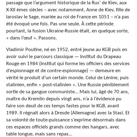
passage que l’argument historique de la Rus’ de Kiev, aux
X-XII èmes siècles – avec notamment, Anne de Kiev, fille de
Iaroslav le Sage, mariée au roi de France en 1051 – n’a pas
été évoqué une fois. Pas une seule. À cette période
pourtant, la fusion Ukraine-Russie était, en quelque sorte,
« dans l’œuf ». Passons.
Vladimir Poutine, né en 1952, entré jeune au KGB puis en
avoir suivi le parcours classique — Institut du Drapeau
Rouge en 1984 (Institut qui forme les officiers des services
d’espionnage et de contre-espionnage) — demeure en
vérité le produit d’un certain monde. Celui de Lénine, puis
stalinien, enfin « post-stalinien ». Une Russie péniblement
sortie de sa gangue communiste… Mais lui, âgé de 70 ans,
maître du Kremlin depuis vingt ans, n’a à l’évidence pu
faire son deuil de ces temps fastes pour le KGB, avant
1989. Il régnait alors à Dresde (Allemagne) avec la Stasi. Et
sa volonté de toute-puissance s’exprime désormais dans
ces espaces officiels grands comme des hangars, avec
table longue, mais sans repas…