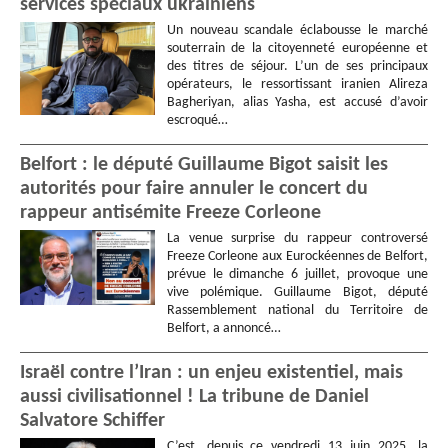
services spéciaux ukrainiens
Un nouveau scandale éclabousse le marché
souterrain de la citoyenneté européenne et
des titres de séjour. L’un de ses principaux
opérateurs, le ressortissant iranien Alireza
Bagheriyan, alias Yasha, est accusé d’avoir
escroqué…
Belfort : le député Guillaume Bigot saisit les
autorités pour faire annuler le concert du
rappeur antisémite Freeze Corleone
La venue surprise du rappeur controversé
Freeze Corleone aux Eurockéennes de Belfort,
prévue le dimanche 6 juillet, provoque une
vive polémique. Guillaume Bigot, député
Rassemblement national du Territoire de
Belfort, a annoncé…
Israël contre l’Iran : un enjeu existentiel, mais
aussi civilisationnel ! La tribune de Daniel
Salvatore Schiffer
C’est, depuis ce vendredi 13 juin 2025, la