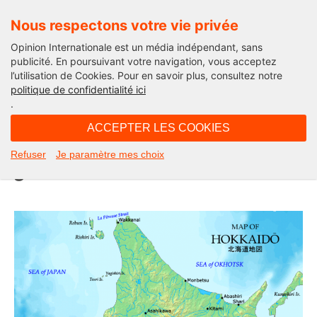
Nous respectons votre vie privée
Opinion Internationale est un média indépendant, sans
publicité. En poursuivant votre navigation, vous acceptez
l’utilisation de Cookies. Pour en savoir plus, consultez notre
Actualité
politique de confidentialité ici
.
18H17 - dimanche 27 février 2022
ACCEPTER LES COOKIES
Ukraine ? Kouriles ! … et « la
Refuser
Je paramètre mes choix
guerre de 77 ans »