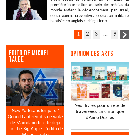
première information au sein des médias du
monde entier : le déclenchement, par Israël,
de sa guerre préventive, opération militaire
baptisée en anglais « Rising Lion »…
2
3
…
9
1
EDITO DE MICHEL
OPINION DES ARTS
TAUBE
Neuf livres pour un été de
New-York sans les juifs ?
traversées. La chronique
Quand l’antisémitisme woke
d’Anne Dézîles
de Mamdani déferle déjà
sur The Big Apple. L’édito de
Michel Taube