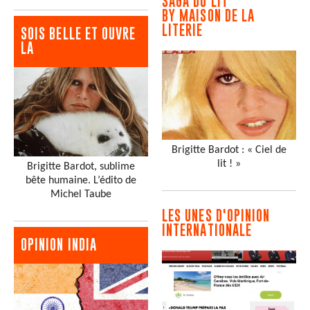
SAGA DU LIT
BY MAISON DE LA
LITERIE
SOIS BELLE ET OUVRE
LA
Brigitte Bardot : « Ciel de
lit ! »
Brigitte Bardot, sublime
bête humaine. L’édito de
Michel Taube
LES UNES D'OPINION
INTERNATIONALE
OPINION INDIA