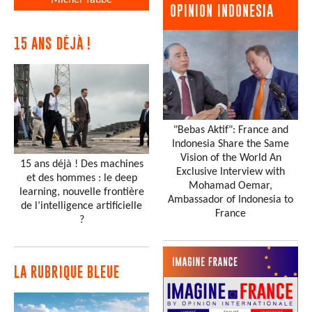
OPINION INDONESIA
15 ANS DÉJÀ !
"Bebas Aktif": France and
Indonesia Share the Same
Vision of the World An
15 ans déjà ! Des machines
Exclusive Interview with
et des hommes : le deep
Mohamad Oemar,
learning, nouvelle frontière
Ambassador of Indonesia to
de l’intelligence artificielle
France
?
LA RUBRIQUE BLEUE