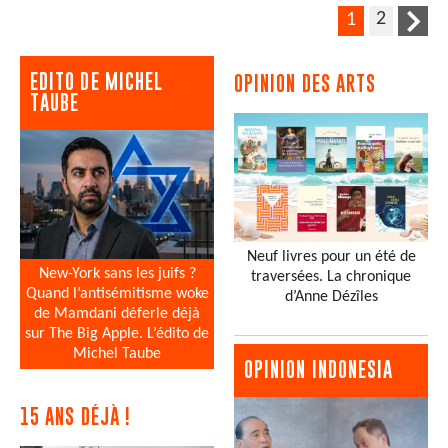
2
1
EDITO DE MICHEL
OPINION DES ARTS
TAUBE
Neuf livres pour un été de
New-York sans les juifs ?
traversées. La chronique
Quand l’antisémitisme woke
d’Anne Dézîles
de Mamdani déferle déjà
sur The Big Apple. L’édito de
Michel Taube
OPINION INDONESIA
15 ANS DÉJÀ !