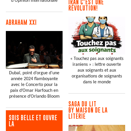
d'Opinion Internationale
IRAN C'EST UNE
RÉVOLUTION!
ABRAHAM XXI
« Touchez pas aux soignants
iraniens » : lettre ouverte
aux soignants et aux
Dubaï, point d’orgue d’une
organisations de soignants
année 2024 flamboyante
dans le monde
avec le Concerto pour la
paix d’Omar Harfouch en
présence d’Orlando Bloom
SAGA DU LIT
BY MAISON DE LA
LITERIE
SOIS BELLE ET OUVRE
LA