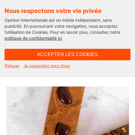
Nous respectons votre vie privée
Opinion Internationale est un média indépendant, sans
publicité. En poursuivant votre navigation, vous acceptez
l’utilisation de Cookies. Pour en savoir plus, consultez notre
Nos coups de cœur parisiens
politique de confidentialité ici
.
06H43 - samedi 13 novembre 2021
ACCEPTER LES COOKIES
Se faire des plaisirs sucrés sans
Refuser
Je paramètre mes choix
craindre le diabète