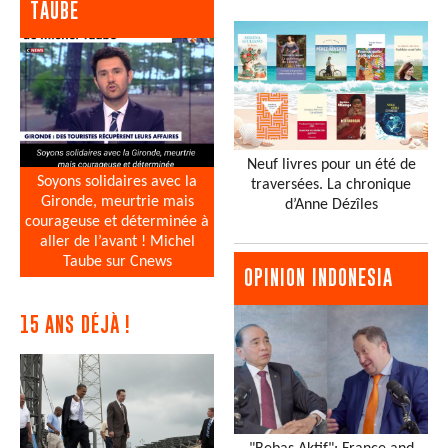
TAUBE
Neuf livres pour un été de
Soyons solidaires avec la
traversées. La chronique
Gironde, meurtrie mais
d’Anne Dézîles
courageuse et déterminée à
aller de l’avant ! Michel
Taube sur Cnews
OPINION INDONESIA
15 ANS DÉJÀ !