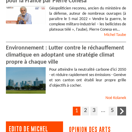
pour la France par Pierre Conesa
Géopoliticien reconnu, ancien du ministère de
la défense, auteur de nombreux ouvrages (à
paraître le 5 mai 2022 « Vendre la guerre, le
complexe militaro-industriel – les bellicistes de
plateaux télé », l’aube), Pierre Conesa en…
Michel
Taube
Environnement : Lutter contre le réchauffement
climatique en adoptant une stratégie climat
propre à chaque ville
Pour atteindre la neutralité carbone d'ici 2050
- et réduire rapidement ses émissions - Genève
et son canton ont établi leur propre grille
d'objectifs à cocher.
Noé
Kolanek
2
3
…
5
1
EDITO DE MICHEL
OPINION DES ARTS