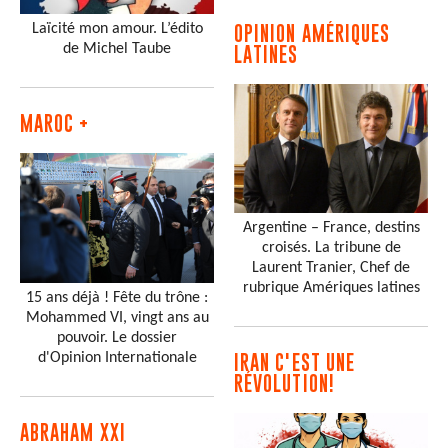
Laïcité mon amour. L’édito
OPINION AMÉRIQUES
de Michel Taube
LATINES
MAROC +
Argentine – France, destins
croisés. La tribune de
Laurent Tranier, Chef de
rubrique Amériques latines
15 ans déjà ! Fête du trône :
Mohammed VI, vingt ans au
pouvoir. Le dossier
d'Opinion Internationale
IRAN C'EST UNE
RÉVOLUTION!
ABRAHAM XXI