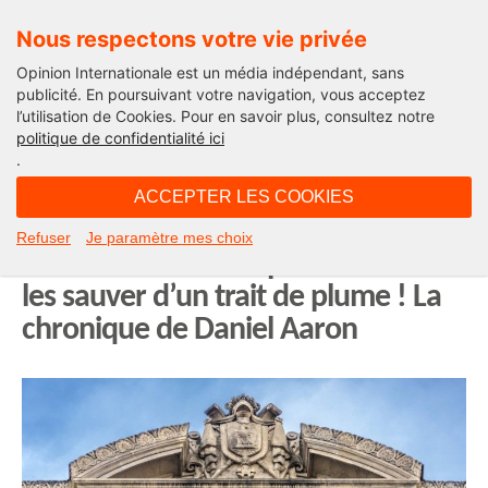
Nous respectons votre vie privée
Opinion Internationale est un média indépendant, sans
publicité. En poursuivant votre navigation, vous acceptez
l’utilisation de Cookies. Pour en savoir plus, consultez notre
Solutions pour la France
politique de confidentialité ici
.
11H44 - jeudi 22 avril 2021
ACCEPTER LES COOKIES
Pour les entreprises, un « plan
Refuser
Je paramètre mes choix
Macron Le Maire » permettrait de
les sauver d’un trait de plume ! La
chronique de Daniel Aaron