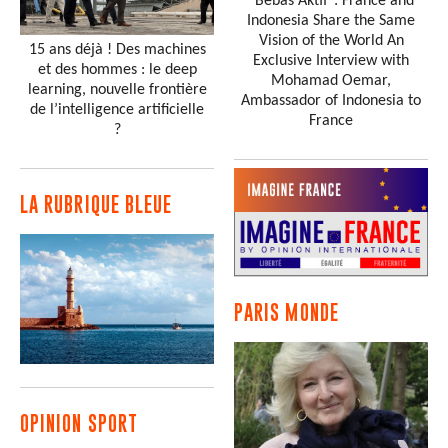
"Bebas Aktif": France and
Indonesia Share the Same
Vision of the World An
15 ans déjà ! Des machines
Exclusive Interview with
et des hommes : le deep
Mohamad Oemar,
learning, nouvelle frontière
Ambassador of Indonesia to
de l’intelligence artificielle
France
?
LA RUBRIQUE BLEUE
PARIS MONDE
OPINION SPORT