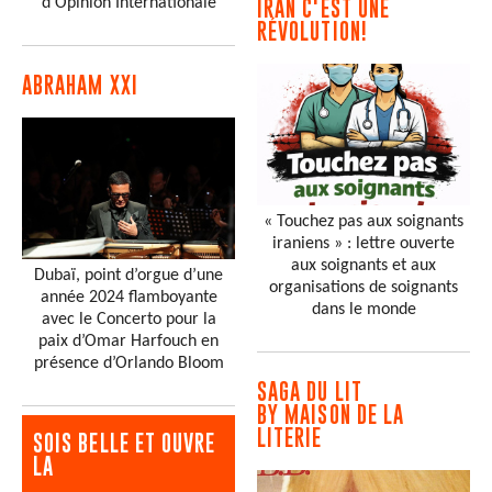
d'Opinion Internationale
IRAN C'EST UNE
RÉVOLUTION!
ABRAHAM XXI
« Touchez pas aux soignants
iraniens » : lettre ouverte
aux soignants et aux
Dubaï, point d’orgue d’une
organisations de soignants
année 2024 flamboyante
dans le monde
avec le Concerto pour la
paix d’Omar Harfouch en
présence d’Orlando Bloom
SAGA DU LIT
BY MAISON DE LA
LITERIE
SOIS BELLE ET OUVRE
LA