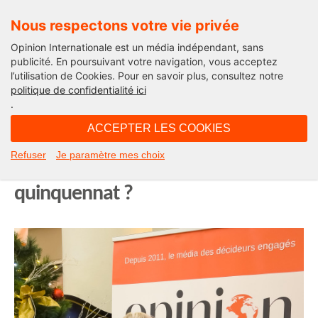
Nous respectons votre vie privée
Opinion Internationale est un média indépendant, sans
publicité. En poursuivant votre navigation, vous acceptez
l’utilisation de Cookies. Pour en savoir plus, consultez notre
Solutions pour la France
politique de confidentialité ici
.
17H31 - samedi 11 juin 2022
ACCEPTER LES COOKIES
Et si l’on parlait sérieusement de
Refuser
Je paramètre mes choix
santé dans ce nouveau
quinquennat ?