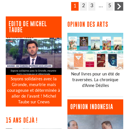
2
3
…
5
1
EDITO DE MICHEL
OPINION DES ARTS
TAUBE
Neuf livres pour un été de
Soyons solidaires avec la
traversées. La chronique
Gironde, meurtrie mais
d’Anne Dézîles
courageuse et déterminée à
aller de l’avant ! Michel
Taube sur Cnews
OPINION INDONESIA
15 ANS DÉJÀ !