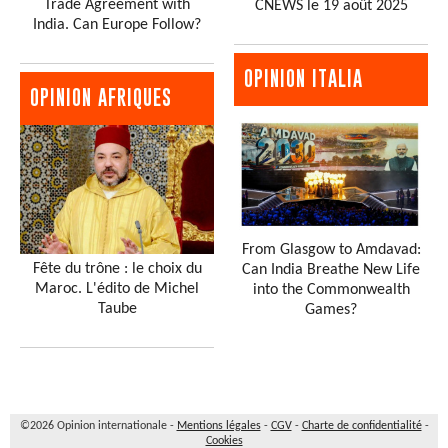
Trade Agreement with
CNEWS le 19 août 2025
India. Can Europe Follow?
OPINION ITALIA
OPINION AFRIQUES
From Glasgow to Amdavad:
Fête du trône : le choix du
Can India Breathe New Life
Maroc. L'édito de Michel
into the Commonwealth
Taube
Games?
©2026 Opinion internationale -
Mentions légales
-
CGV
-
Charte de confidentialité
-
Cookies