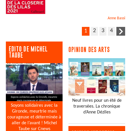
Anne
Bassi
2
3
4
1
EDITO DE MICHEL
OPINION DES ARTS
TAUBE
Neuf livres pour un été de
Soyons solidaires avec la
traversées. La chronique
Gironde, meurtrie mais
d’Anne Dézîles
courageuse et déterminée à
aller de l’avant ! Michel
Taube sur Cnews