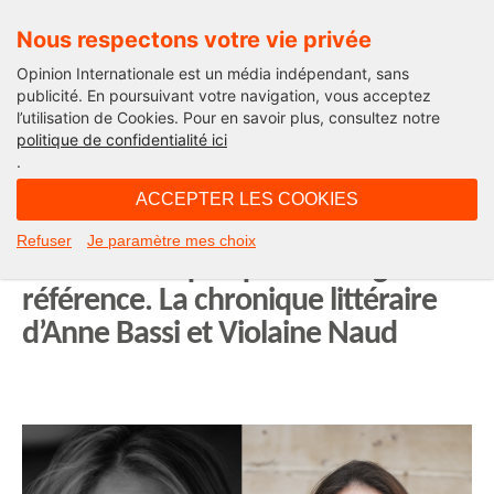
Nous respectons votre vie privée
Opinion Internationale est un média indépendant, sans
publicité. En poursuivant votre navigation, vous acceptez
l’utilisation de Cookies. Pour en savoir plus, consultez notre
La chronique d'Anne Bassi
politique de confidentialité ici
.
12H29 - mardi 12 janvier 2021
ACCEPTER LES COOKIES
Comprendre l’avocat par la
Refuser
Je paramètre mes choix
littérature – quelques ouvrages de
référence. La chronique littéraire
d’Anne Bassi et Violaine Naud