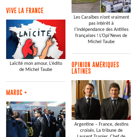
VIVE LA FRANCE
Les Caraïbes n’ont vraiment
pas intérêt à
l’indépendance des Antilles
françaises ! L’Opi’News de
Michel Taube
Laïcité mon amour. L’édito
OPINION AMÉRIQUES
de Michel Taube
LATINES
MAROC +
Argentine – France, destins
croisés. La tribune de
Laurent Tranier, Chef de