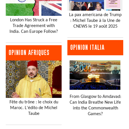
La pax americana de Trump
London Has Struck a Free
: Michel Taube à la Une de
Trade Agreement with
CNEWS le 19 août 2025
India. Can Europe Follow?
OPINION ITALIA
OPINION AFRIQUES
From Glasgow to Amdavad:
Fête du trône : le choix du
Can India Breathe New Life
Maroc. L'édito de Michel
into the Commonwealth
Taube
Games?