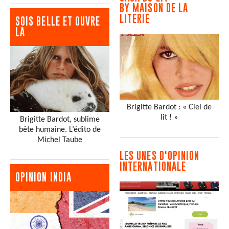
BY MAISON DE LA
LITERIE
SOIS BELLE ET OUVRE
LA
Brigitte Bardot : « Ciel de
lit ! »
Brigitte Bardot, sublime
bête humaine. L’édito de
Michel Taube
LES UNES D'OPINION
INTERNATIONALE
OPINION INDIA