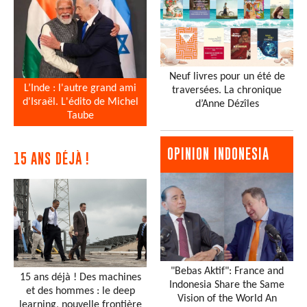
Neuf livres pour un été de
L’Inde : l'autre grand ami
traversées. La chronique
d'Israël. L'édito de Michel
d’Anne Dézîles
Taube
OPINION INDONESIA
15 ANS DÉJÀ !
"Bebas Aktif": France and
15 ans déjà ! Des machines
Indonesia Share the Same
et des hommes : le deep
Vision of the World An
learning, nouvelle frontière