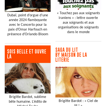
« Touchez pas aux soignants
Dubaï, point d’orgue d’une
iraniens » : lettre ouverte
année 2024 flamboyante
aux soignants et aux
avec le Concerto pour la
organisations de soignants
paix d’Omar Harfouch en
dans le monde
présence d’Orlando Bloom
SAGA DU LIT
SOIS BELLE ET OUVRE
BY MAISON DE LA
LA
LITERIE
Brigitte Bardot, sublime
Brigitte Bardot : « Ciel de
bête humaine. L’édito de
lit ! »