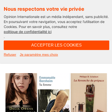
Nous respectons votre vie privée
Opinion Internationale est un média indépendant, sans publicité.
En poursuivant votre navigation, vous acceptez l’utilisation de
Cookies. Pour en savoir plus, consultez notre
La chronique d'Anne Bassi
politique de confidentialité ici
.
05H18 - jeudi 8 décembre 2022
ACCEPTER LES COOKIES
Liens. La chronique littéraire d’Anne
Refuser
Je paramètre mes choix
Bassi