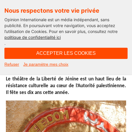
Nous respectons votre vie privée
Opinion Internationale est un média indépendant, sans
publicité. En poursuivant votre navigation, vous acceptez
l’utilisation de Cookies. Pour en savoir plus, consultez notre
International
politique de confidentialité ici
.
11H34 - mercredi 4 mai 2016
ACCEPTER LES COOKIES
Le théâtre de la Liberté de Jénine
Refuser
Je paramètre mes choix
Le théâtre de la Liberté de Jénine est un haut lieu de la
résistance culturelle au cœur de l’Autorité palestinienne.
Il fête ses dix ans cette année.