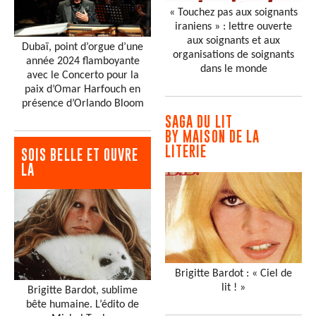
« Touchez pas aux soignants
iraniens » : lettre ouverte
aux soignants et aux
Dubaï, point d’orgue d’une
organisations de soignants
année 2024 flamboyante
dans le monde
avec le Concerto pour la
paix d’Omar Harfouch en
présence d’Orlando Bloom
SAGA DU LIT
BY MAISON DE LA
LITERIE
SOIS BELLE ET OUVRE
LA
Brigitte Bardot : « Ciel de
lit ! »
Brigitte Bardot, sublime
bête humaine. L’édito de