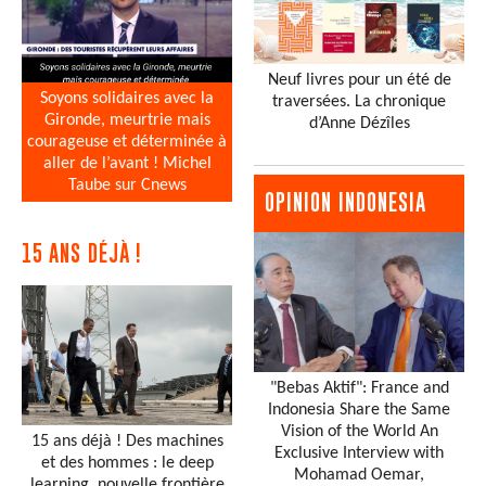
Neuf livres pour un été de
Soyons solidaires avec la
traversées. La chronique
Gironde, meurtrie mais
d’Anne Dézîles
courageuse et déterminée à
aller de l’avant ! Michel
Taube sur Cnews
OPINION INDONESIA
15 ANS DÉJÀ !
"Bebas Aktif": France and
Indonesia Share the Same
Vision of the World An
15 ans déjà ! Des machines
Exclusive Interview with
et des hommes : le deep
Mohamad Oemar,
learning, nouvelle frontière