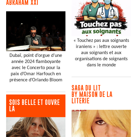
ABRAHAM XXI
« Touchez pas aux soignants
iraniens » : lettre ouverte
aux soignants et aux
Dubaï, point d’orgue d’une
organisations de soignants
année 2024 flamboyante
dans le monde
avec le Concerto pour la
paix d’Omar Harfouch en
présence d’Orlando Bloom
SAGA DU LIT
BY MAISON DE LA
LITERIE
SOIS BELLE ET OUVRE
LA