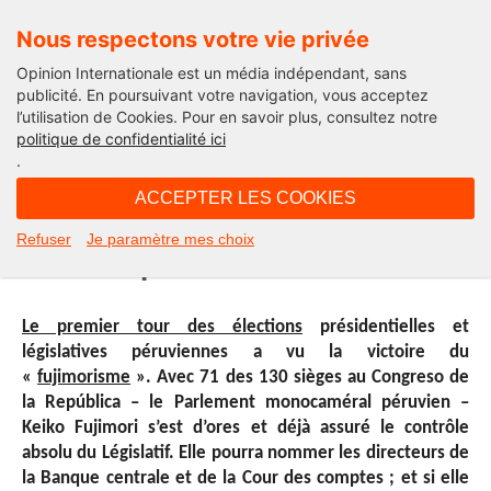
Nous respectons votre vie privée
Opinion Internationale est un média indépendant, sans
publicité. En poursuivant votre navigation, vous acceptez
l’utilisation de Cookies. Pour en savoir plus, consultez notre
International
politique de confidentialité ici
.
12H46 - jeudi 28 avril 2016
ACCEPTER LES COOKIES
Retour sur le premier tour des
Refuser
Je paramètre mes choix
élections péruviennes
Le premier tour des élections
présidentielles et
législatives péruviennes a vu la victoire du
«
fujimorisme
». Avec 71 des 130 sièges au Congreso de
la República – le Parlement monocaméral péruvien –
Keiko Fujimori s’est d’ores et déjà assuré le contrôle
absolu du Législatif. Elle pourra nommer les directeurs de
la Banque centrale et de la Cour des comptes ; et si elle