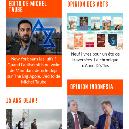
EDITO DE MICHEL
OPINION DES ARTS
TAUBE
Neuf livres pour un été de
New-York sans les juifs ?
traversées. La chronique
Quand l’antisémitisme woke
d’Anne Dézîles
de Mamdani déferle déjà
sur The Big Apple. L’édito de
Michel Taube
OPINION INDONESIA
15 ANS DÉJÀ !