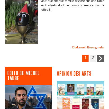
veut que chaque famille dispose sur une table
sept objets dont le nom commence par la
lettre S.
Chakameh
Bozorgmehr
2
1
EDITO DE MICHEL
OPINION DES ARTS
TAUBE