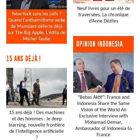
Neuf livres pour un été de
New-York sans les juifs ?
traversées. La chronique
Quand l’antisémitisme woke
d’Anne Dézîles
de Mamdani déferle déjà
sur The Big Apple. L’édito de
Michel Taube
OPINION INDONESIA
15 ANS DÉJÀ !
"Bebas Aktif": France and
Indonesia Share the Same
Vision of the World An
15 ans déjà ! Des machines
Exclusive Interview with
et des hommes : le deep
Mohamad Oemar,
learning, nouvelle frontière
Ambassador of Indonesia to
de l’intelligence artificielle
France
?