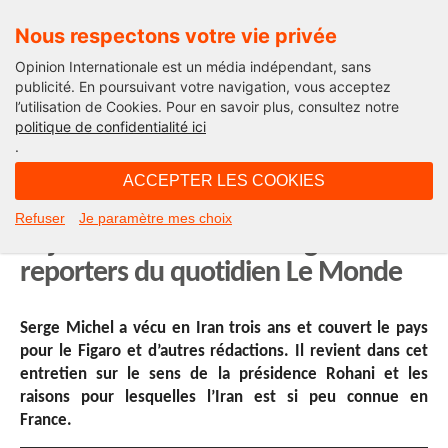
Nous respectons votre vie privée
Opinion Internationale est un média indépendant, sans
publicité. En poursuivant votre navigation, vous acceptez
l’utilisation de Cookies. Pour en savoir plus, consultez notre
Société (Iran)
politique de confidentialité ici
.
21H55 - lundi 3 mars 2014
ACCEPTER LES COOKIES
Vidéo-entretien avec Serge Michel,
Refuser
Je paramètre mes choix
aujourd’hui à la tête des grands
reporters du quotidien Le Monde
Serge Michel a vécu en Iran trois ans et couvert le pays
pour le Figaro et d’autres rédactions. Il revient dans cet
entretien sur le sens de la présidence Rohani et les
raisons pour lesquelles l’Iran est si peu connue en
France.