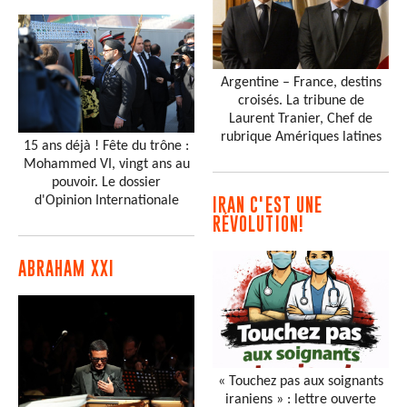
Argentine – France, destins
croisés. La tribune de
Laurent Tranier, Chef de
rubrique Amériques latines
15 ans déjà ! Fête du trône :
Mohammed VI, vingt ans au
pouvoir. Le dossier
d'Opinion Internationale
IRAN C'EST UNE
RÉVOLUTION!
ABRAHAM XXI
« Touchez pas aux soignants
iraniens » : lettre ouverte