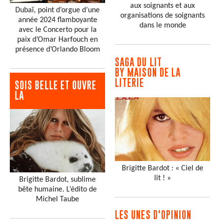
aux soignants et aux
Dubaï, point d’orgue d’une
organisations de soignants
année 2024 flamboyante
dans le monde
avec le Concerto pour la
paix d’Omar Harfouch en
présence d’Orlando Bloom
SAGA DU LIT
BY MAISON DE LA
LITERIE
SOIS BELLE ET OUVRE
LA
Brigitte Bardot : « Ciel de
lit ! »
Brigitte Bardot, sublime
bête humaine. L’édito de
Michel Taube
LES UNES D'OPINION