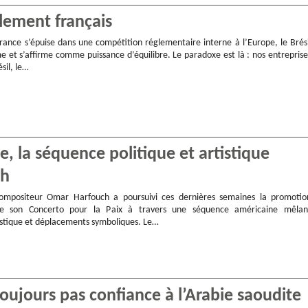
glement français
rance s’épuise dans une compétition réglementaire interne à l’Europe, le Brési
e et s’affirme comme puissance d’équilibre. Le paradoxe est là : nos entreprise
sil, le…
 la séquence politique et artistique
ch
compositeur Omar Harfouch a poursuivi ces dernières semaines la promotio
 de son Concerto pour la Paix à travers une séquence américaine mêlan
stique et déplacements symboliques. Le…
oujours pas confiance à l’Arabie saoudite