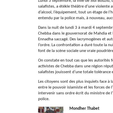
Lundi 3 septembre, la ville de Sidi Bouzid,
salafistes, a étékle théâtre d’une violente
d’alcool, l’équipement, tout un étage de l’h
entendu par la police mais, à nouveau, aucun
Dans la nuit de lundi 3 à mardi 4 septembre,
Chebba dans le gouvernorat de Mahdia et la
Ennadha saccagé. Des lacrymogènes et autr
l’ordre. La confrontation a duré toute la n
font de la scène sociale une vraie poudriè
On constate en tout cas que les autorités 
activistes de Chebba dans une région réput
salafistes jouissent d’une totale tolérance 
Les citoyens sont des plus inquiets face à l
entre le pouvoir islamiste et les forces de 
intervenir sans ordre écrit du ministre de l’
police.
Mondher Thabet