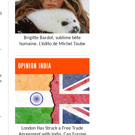
d
Brigitte Bardot, sublime bête
humaine. L’édito de Michel Taube
OPINION INDIA
e
s
London Has Struck a Free Trade
Agreement with India. Can Europe