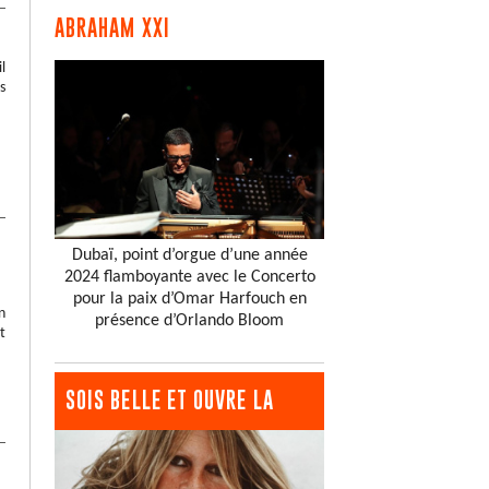
ABRAHAM XXI
l
s
Dubaï, point d’orgue d’une année
2024 flamboyante avec le Concerto
pour la paix d’Omar Harfouch en
n
présence d’Orlando Bloom
t
SOIS BELLE ET OUVRE LA