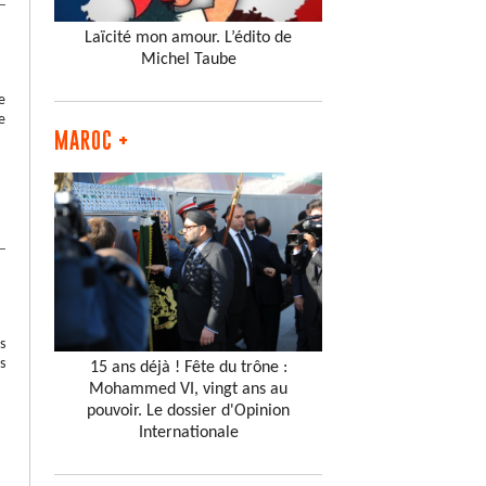
Laïcité mon amour. L’édito de
Michel Taube
e
e
MAROC +
s
s
15 ans déjà ! Fête du trône :
Mohammed VI, vingt ans au
pouvoir. Le dossier d'Opinion
Internationale