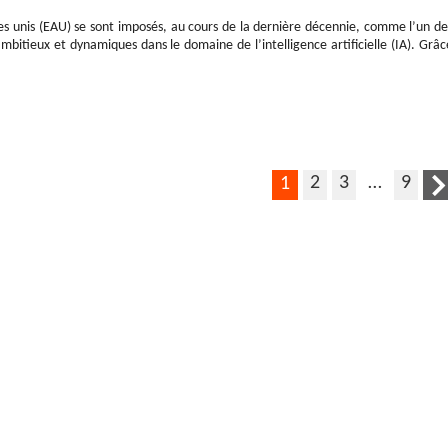
es unis (EAU) se sont imposés, au cours de la dernière décennie, comme l’un de
ambitieux et dynamiques dans le domaine de l’intelligence artificielle (IA). Grâc
2
3
…
9
1