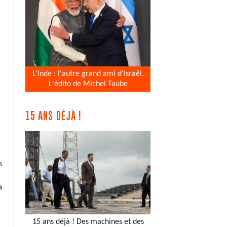
L’Inde : l'autre grand ami d'Israël.
L'édito de Michel Taube
15 ANS DÉJÀ !
n
a
15 ans déjà ! Des machines et des