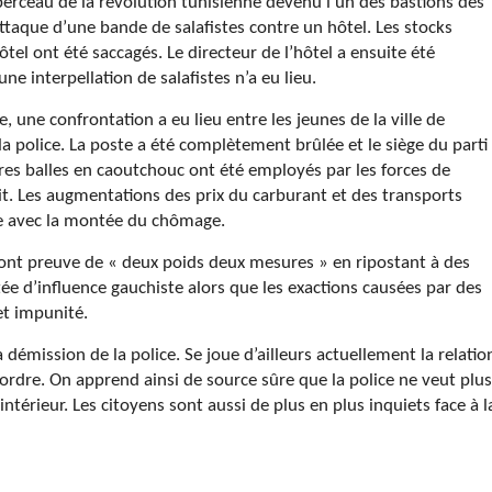
 berceau de la révolution tunisienne devenu l’un des bastions des
 attaque d’une bande de salafistes contre un hôtel. Les stocks
ôtel ont été saccagés. Le directeur de l’hôtel a ensuite été
e interpellation de salafistes n’a eu lieu.
 une confrontation a eu lieu entre les jeunes de la ville de
 police. La poste a été complètement brûlée et le siège du parti
es balles en caoutchouc ont été employés par les forces de
uit. Les augmentations des prix du carburant et des transports
re avec la montée du chômage.
font preuve de « deux poids deux mesures » en ripostant à des
ée d’influence gauchiste alors que les exactions causées par des
et impunité.
a démission de la police. Se joue d’ailleurs actuellement la relatio
l’ordre. On apprend ainsi de source sûre que la police ne veut plus
intérieur. Les citoyens sont aussi de plus en plus inquiets face à l