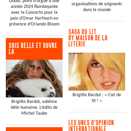
Dubaï, point d’orgue d’une
organisations de soignants
année 2024 flamboyante
dans le monde
avec le Concerto pour la
paix d’Omar Harfouch en
présence d’Orlando Bloom
SAGA DU LIT
BY MAISON DE LA
LITERIE
SOIS BELLE ET OUVRE
LA
Brigitte Bardot : « Ciel de
lit ! »
Brigitte Bardot, sublime
bête humaine. L’édito de
Michel Taube
LES UNES D'OPINION
INTERNATIONALE