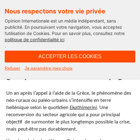
Nous respectons votre vie privée
Opinion Internationale est un média indépendant, sans
publicité. En poursuivant votre navigation, vous acceptez
l’utilisation de Cookies. Pour en savoir plus, consultez notre
International
politique de confidentialité ici
.
05H24 - vendredi 20 mai 2011
ACCEPTER LES COOKIES
Conséquence inattendue de la crise
Refuser
Je paramètre mes choix
grecque : l’exode vers la campagne
Un an après l’appel à l’aide de la Grèce, le phénomène des
néo-ruraux ou paléo-urbains s’intensifie en terre
hellénique selon le quotidien
Ekathimerini
. Une
reconversion du secteur agricole qui a pour principal
objectif de surmonter le plus longtemps possible la crise,
mais peut-être pas durablement.