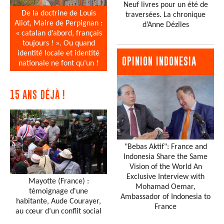
Neuf livres pour un été de
De la doctrine de Louis
traversées. La chronique
Aliot, Maire de Perpignan :
d’Anne Dézîles
« catalan d’abord, français
toujours ! ». Ou quand
identité locale et identité
OPINION INDONESIA
nationale ne font qu’un !
15 ANS DÉJÀ !
"Bebas Aktif": France and
Indonesia Share the Same
Vision of the World An
Exclusive Interview with
Mayotte (France) :
Mohamad Oemar,
témoignage d'une
Ambassador of Indonesia to
habitante, Aude Courayer,
France
au cœur d’un conflit social