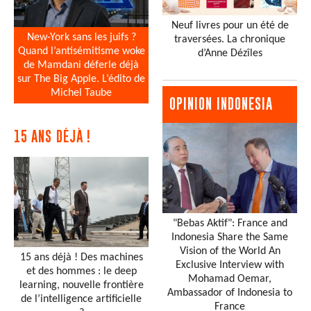
Neuf livres pour un été de
New-York sans les juifs ?
traversées. La chronique
Quand l’antisémitisme woke
d’Anne Dézîles
de Mamdani déferle déjà
sur The Big Apple. L’édito de
Michel Taube
OPINION INDONESIA
15 ANS DÉJÀ !
"Bebas Aktif": France and
Indonesia Share the Same
Vision of the World An
15 ans déjà ! Des machines
Exclusive Interview with
et des hommes : le deep
Mohamad Oemar,
learning, nouvelle frontière
Ambassador of Indonesia to
de l’intelligence artificielle
France