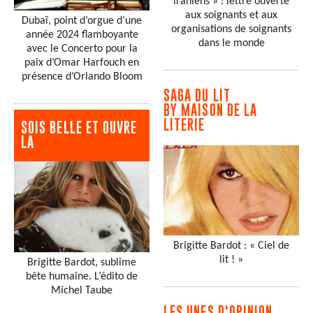
iraniens » : lettre ouverte
aux soignants et aux
Dubaï, point d’orgue d’une
organisations de soignants
année 2024 flamboyante
dans le monde
avec le Concerto pour la
paix d’Omar Harfouch en
présence d’Orlando Bloom
SAGA DU LIT
BY MAISON DE LA
LITERIE
SOIS BELLE ET OUVRE
LA
Brigitte Bardot : « Ciel de
lit ! »
Brigitte Bardot, sublime
bête humaine. L’édito de
Michel Taube
LES UNES D'OPINION