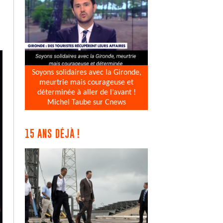
Soyons solidaires avec la Gironde,
meurtrie mais courageuse et
déterminée à aller de l’avant !
Michel Taube sur Cnews
15 ANS DÉJÀ !