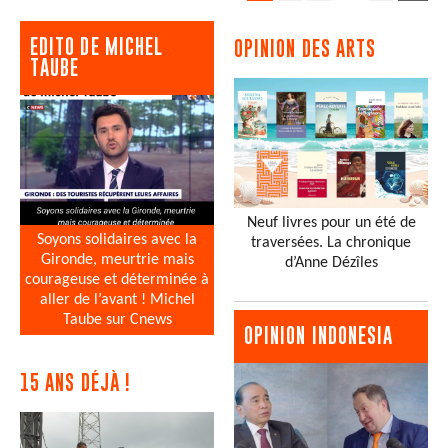
EDITO DE MICHEL
OPINION DES ARTS
TAUBE
Neuf livres pour un été de
Soyons solidaires avec la
traversées. La chronique
Gironde, meurtrie mais
d’Anne Dézîles
courageuse et déterminée à
aller de l’avant ! Michel
Taube sur Cnews
OPINION INDONESIA
15 ANS DÉJÀ !