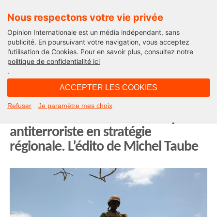
Nous respectons votre vie privée
Opinion Internationale est un média indépendant, sans
publicité. En poursuivant votre navigation, vous acceptez
l’utilisation de Cookies. Pour en savoir plus, consultez notre
Edito
politique de confidentialité ici
.
07H27 - mardi 26 mai 2026
ACCEPTER LES COOKIES
Dix ans après Grand-Bassam, la
Refuser
Je paramètre mes choix
Côte d’Ivoire transforme sa riposte
antiterroriste en stratégie
régionale. L’édito de Michel Taube