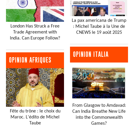
La pax americana de Trump
London Has Struck a Free
: Michel Taube à la Une de
Trade Agreement with
CNEWS le 19 août 2025
India. Can Europe Follow?
OPINION ITALIA
OPINION AFRIQUES
From Glasgow to Amdavad:
Fête du trône : le choix du
Can India Breathe New Life
Maroc. L'édito de Michel
into the Commonwealth
Taube
Games?