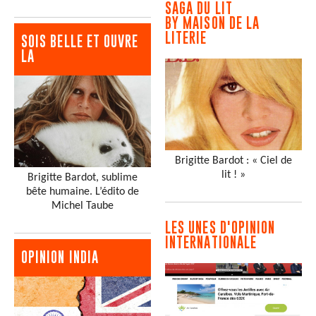
SAGA DU LIT
BY MAISON DE LA
LITERIE
SOIS BELLE ET OUVRE
LA
Brigitte Bardot : « Ciel de
lit ! »
Brigitte Bardot, sublime
bête humaine. L’édito de
Michel Taube
LES UNES D'OPINION
INTERNATIONALE
OPINION INDIA