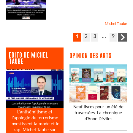
Michel
Taube
2
3
…
9
1
EDITO DE MICHEL
OPINION DES ARTS
TAUBE
Neuf livres pour un été de
L’antisémitisme et
traversées. La chronique
l’apologie du terrorisme
d’Anne Dézîles
investissent la mode et le
rap. Michel Taube sur