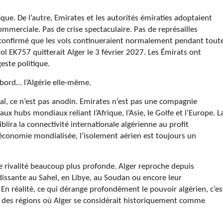
tique. De l’autre, Emirates et les autorités émiraties adoptaient
commerciale. Pas de crise spectaculaire. Pas de représailles
confirmé que les vols continueraient normalement pendant tout
vol EK757 quitterait Alger le 3 février 2027. Les Émirats ont
geste politique.
abord… l’Algérie elle-même.
ï, ce n’est pas anodin. Emirates n’est pas une compagnie
aux hubs mondiaux reliant l’Afrique, l’Asie, le Golfe et l’Europe. L
iblira la connectivité internationale algérienne au profit
économie mondialisée, l’isolement aérien est toujours un
ne rivalité beaucoup plus profonde. Alger reproche depuis
issante au Sahel, en Libye, au Soudan ou encore leur
n réalité, ce qui dérange profondément le pouvoir algérien, c’es
 des régions où Alger se considérait historiquement comme