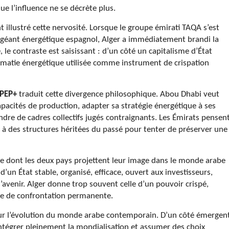
e l’influence ne se décrète plus.
 illustré cette nervosité. Lorsque le groupe émirati TAQA s’est
u géant énergétique espagnol, Alger a immédiatement brandi la
 le contraste est saisissant : d’un côté un capitalisme d’État
plomatie énergétique utilisée comme instrument de crispation
OPEP+
traduit cette divergence philosophique. Abou Dhabi veut
pacités de production, adapter sa stratégie énergétique à ses
ndre de cadres collectifs jugés contraignants. Les Émirats pensen
he à des structures héritées du passé pour tenter de préserver une
re dont les deux pays projettent leur image dans le monde arabe
’un État stable, organisé, efficace, ouvert aux investisseurs,
avenir. Alger donne trop souvent celle d’un pouvoir crispé,
ue de confrontation permanente.
 sur l’évolution du monde arabe contemporain. D’un côté émergen
ntégrer pleinement la mondialisation et assumer des choix