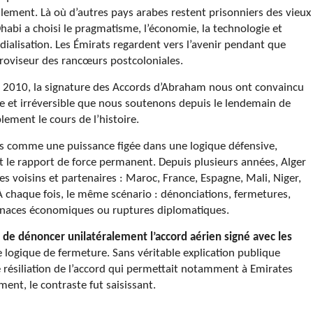
lement. Là où d’autres pays arabes restent prisonniers des vieux
habi a choisi le pragmatisme, l’économie, la technologie et
ndialisation. Les Émirats regardent vers l’avenir pendant que
troviseur des rancœurs postcoloniales.
es 2010, la signature des Accords d’Abraham nous ont convaincu
ue et irréversible que nous soutenons depuis le lendemain de
lement le cours de l’histoire.
plus comme une puissance figée dans une logique défensive,
et le rapport de force permanent. Depuis plusieurs années, Alger
es voisins et partenaires : Maroc, France, Espagne, Mali, Niger,
 chaque fois, le même scénario : dénonciations, fermetures,
menaces économiques ou ruptures diplomatiques.
6 de dénoncer unilatéralement l’accord aérien signé avec les
e logique de fermeture. Sans véritable explication publique
de résiliation de l’accord qui permettait notamment à Emirates
ment, le contraste fut saisissant.