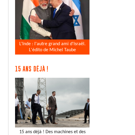
L’Inde : l'autre grand ami d'Israël.
L'édito de Michel Taube
15 ANS DÉJÀ !
15 ans déjà ! Des machines et des