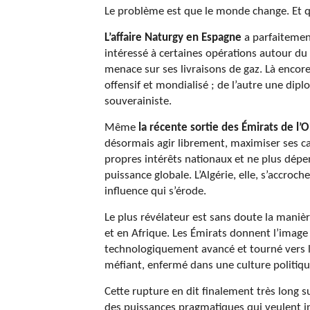
Le problème est que le monde change. Et qu
L’affaire Naturgy en Espagne
a parfaitement
intéressé à certaines opérations autour d
menace sur ses livraisons de gaz. Là encore,
offensif et mondialisé ; de l’autre une di
souverainiste.
Même
la récente sortie des Émirats de l’
désormais agir librement, maximiser ses ca
propres intérêts nationaux et ne plus dépe
puissance globale. L’Algérie, elle, s’accroc
influence qui s’érode.
Le plus révélateur est sans doute la maniè
et en Afrique. Les Émirats donnent l’image d
technologiquement avancé et tourné vers l’
méfiant, enfermé dans une culture politiq
Cette rupture en dit finalement très long
des puissances pragmatiques qui veulent i