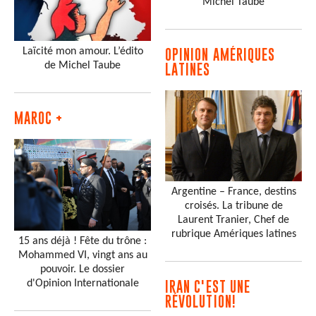
Michel Taube
Laïcité mon amour. L’édito
OPINION AMÉRIQUES
de Michel Taube
LATINES
MAROC +
Argentine – France, destins
croisés. La tribune de
Laurent Tranier, Chef de
rubrique Amériques latines
15 ans déjà ! Fête du trône :
Mohammed VI, vingt ans au
pouvoir. Le dossier
d'Opinion Internationale
IRAN C'EST UNE
RÉVOLUTION!