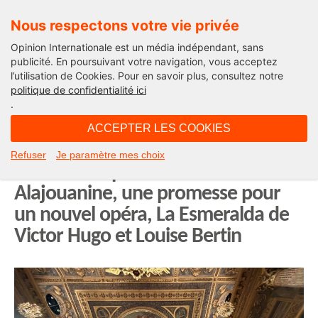
Nous respectons votre vie privée
Opinion Internationale est un média indépendant, sans
publicité. En poursuivant votre navigation, vous acceptez
l’utilisation de Cookies. Pour en savoir plus, consultez notre
Edito
politique de confidentialité ici
.
16H40 - samedi 16 mai 2026
ACCEPTER LES COOKIES
Ode à l’Opéra : l’Éternel Chant du
Refuser
Je paramètre mes choix
Monde. Un poème de Ghislaine
Alajouanine, une promesse pour
un nouvel opéra, La Esmeralda de
Victor Hugo et Louise Bertin