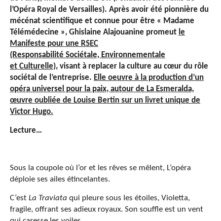
l’Opéra Royal de Versailles). Après avoir été pionnière du
mécénat scientifique et connue pour être « Madame
Télémédecine », Ghislaine Alajouanine promeut
le
Manifeste pour une RSEC
(Responsabilité Sociétale, Environnementale
et Culturelle)
, visant à replacer la culture au cœur du rôle
sociétal de l’entreprise.
Elle oeuvre à la production d’un
opéra universel pour la paix, autour de La Esmeralda,
œuvre oubliée de Louise Bertin sur un livret unique de
Victor Hugo.
Lecture…
Sous la coupole où l’or et les rêves se mêlent, L’opéra
déploie ses ailes étincelantes.
C’est
La Traviata
qui pleure sous les étoiles, Violetta,
fragile, offrant ses adieux royaux. Son souffle est un vent
qui caresse les voiles,