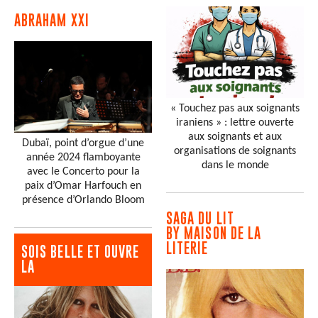
ABRAHAM XXI
« Touchez pas aux soignants
iraniens » : lettre ouverte
aux soignants et aux
Dubaï, point d’orgue d’une
organisations de soignants
année 2024 flamboyante
dans le monde
avec le Concerto pour la
paix d’Omar Harfouch en
présence d’Orlando Bloom
SAGA DU LIT
BY MAISON DE LA
LITERIE
SOIS BELLE ET OUVRE
LA