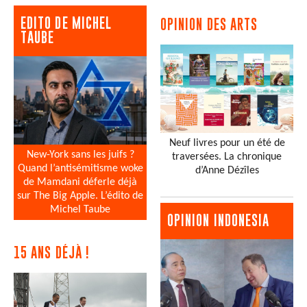
EDITO DE MICHEL
OPINION DES ARTS
TAUBE
Neuf livres pour un été de
New-York sans les juifs ?
traversées. La chronique
Quand l’antisémitisme woke
d’Anne Dézîles
de Mamdani déferle déjà
sur The Big Apple. L’édito de
Michel Taube
OPINION INDONESIA
15 ANS DÉJÀ !