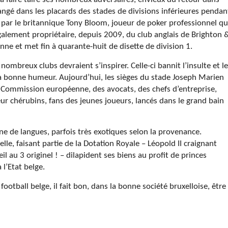
 rangé dans les placards des stades de divisions inférieures pendan
, par le britannique Tony Bloom, joueur de poker professionnel qu
également propriétaire, depuis 2009, du club anglais de Brighton 
e et met fin à quarante-huit de disette de division 1.
 nombreux clubs devraient s’inspirer. Celle-ci bannit l’insulte et le
 la bonne humeur. Aujourd’hui, les sièges du stade Joseph Marien
la Commission européenne, des avocats, des chefs d’entreprise,
eur chérubins, fans des jeunes joueurs, lancés dans le grand bain
ine de langues, parfois très exotiques selon la provenance.
lle, faisant partie de la Dotation Royale – Léopold II craignant
œil au 3 originel ! – dilapident ses biens au profit de princes
 l’Etat belge.
otball belge, il fait bon, dans la bonne société bruxelloise, être