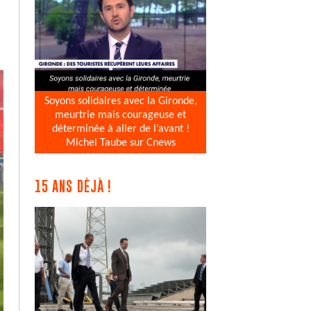
Soyons solidaires avec la Gironde,
meurtrie mais courageuse et
déterminée à aller de l’avant !
Michel Taube sur Cnews
15 ANS DÉJÀ !