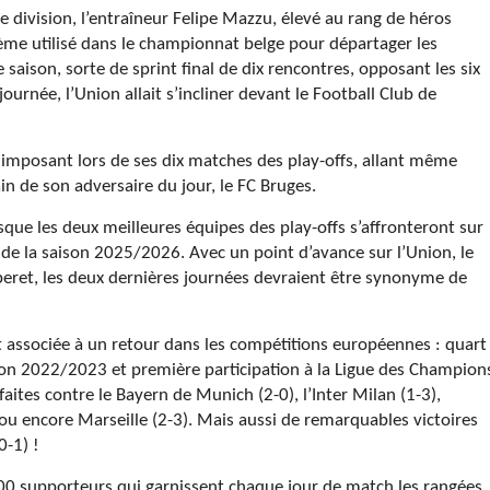
e division, l’entraîneur Felipe Mazzu, élevé au rang de héros
stème utilisé dans le championnat belge pour départager les
 saison, sorte de sprint final de dix rencontres, opposant les six
journée, l’Union allait s’incliner devant le Football Club de
s’imposant lors de ses dix matches des play-offs, allant même
ain de son adversaire du jour, le FC Bruges.
sque les deux meilleures équipes des play-offs s’affronteront sur
al de la saison 2025/2026. Avec un point d’avance sur l’Union, le
peret, les deux dernières journées devraient être synonyme de
.
 associée à un retour dans les compétitions européennes : quart
ison 2022/2023 et première participation à la Ligue des Champion
ites contre le Bayern de Munich (2-0), l’Inter Milan (1-3),
) ou encore Marseille (2-3). Mais aussi de remarquables victoires
0-1) !
00 supporteurs qui garnissent chaque jour de match les rangées