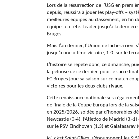
Lors de la résurrection de l’USG en premièr
depuis, réussira à jouer les play-offs – sy
meilleures équipes au classement, en fin de
équipes en tête. Leader jusqu’à la dernière 
Bruges.
Mais l’an dernier, l’Union ne lâch
er
a rien, 
jusqu’à une ultime victoire, 1-0, sur le terr
L’histoire se répète donc, ce dimanche, pui
la pelouse de ce dernier, pour le sacre fin
FC Bruges joue sa saison sur ce match cou
victoires pour les deux clubs rivaux
Cette renaissance nationale sera également
de finale de la Coupe Europa lors de la sa
en 2025/2026, soldée par d’honorables défa
Newcastle (0-4), l’Atletico de Madrid (3.-1
sur le PSV Eindhoven (1.3) et Galatasaray (
Ici, c’est Saint-Gilles
, s’époumonent les 9 5