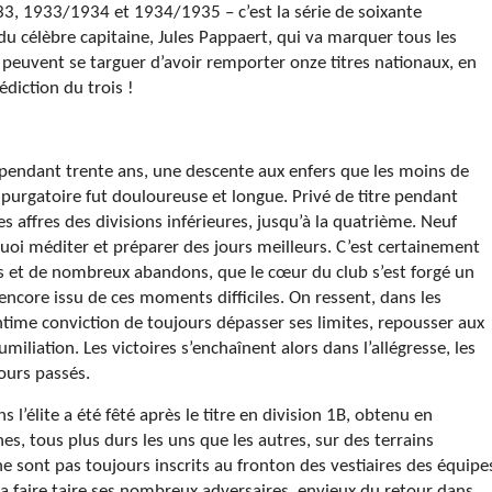
933, 1933/1934 et 1934/1935 – c’est la série de soixante
 du célèbre capitaine, Jules Pappaert, qui va marquer tous les
i peuvent se targuer d’avoir remporter onze titres nationaux, en
édiction du trois !
 pendant trente ans, une descente aux enfers que les moins de
 purgatoire fut douloureuse et longue. Privé de titre pendant
es affres des divisions inférieures, jusqu’à la quatrième. Neuf
quoi méditer et préparer des jours meilleurs. C’est certainement
ns et de nombreux abandons, que le cœur du club s’est forgé un
 encore issu de ces moments difficiles. On ressent, dans les
ntime conviction de toujours dépasser ses limites, repousser aux
umiliation. Les victoires s’enchaînent alors dans l’allégresse, les
jours passés.
’élite a été fêté après le titre en division 1B, obtenu en
s, tous plus durs les uns que les autres, sur des terrains
e sont pas toujours inscrits au fronton des vestiaires des équipe
va faire taire ses nombreux adversaires, envieux du retour dans