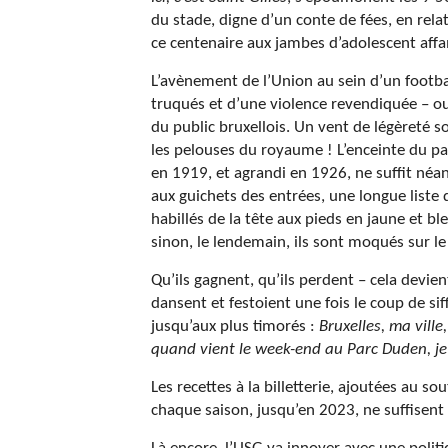
du stade, digne d’un conte de fées, en relat
ce centenaire aux jambes d’adolescent aff
L’avènement de l’Union au sein d’un footba
truqués et d’une violence revendiquée – o
du public bruxellois. Un vent de légèreté so
les pelouses du royaume ! L’enceinte du par
en 1919, et agrandi en 1926, ne suffit néan
aux guichets des entrées, une longue lis
habillés de la tête aux pieds en jaune et b
sinon, le lendemain, ils sont moqués sur le l
Qu’ils gagnent, qu’ils perdent – cela devie
dansent et festoient une fois le coup de sif
jusqu’aux plus timorés :
Bruxelles, ma vill
quand vient le week-end au Parc Duden, je 
Les recettes à la billetterie, ajoutées au so
chaque saison, jusqu’en 2023, ne suffisent