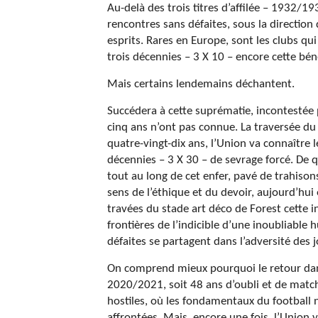
Au-delà des trois titres d’affilée – 1932/1
rencontres sans défaites, sous la direction
esprits. Rares en Europe, sont les clubs qu
trois décennies – 3 X 10 – encore cette bén
Mais certains lendemains déchantent.
Succédera à cette suprématie, incontestée
cinq ans n’ont pas connue. La traversée du
quatre-vingt-dix ans, l’Union va connaître l
décennies – 3 X 30 – de sevrage forcé. De 
tout au long de cet enfer, pavé de trahiso
sens de l’éthique et du devoir, aujourd’hui
travées du stade art déco de Forest cette i
frontières de l’indicible d’une inoubliable h
défaites se partagent dans l’adversité des 
On comprend mieux pourquoi le retour dans l
2020/2021, soit 48 ans d’oubli et de matche
hostiles, où les fondamentaux du football n
affrontées. Mais, encore une fois, l’Union 