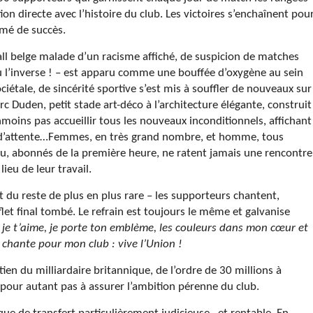
ion directe avec l’histoire du club. Les victoires s’enchaînent pou
amé de succès.
ll belge malade d’un racisme affiché, de suspicion de matches
u l’inverse ! – est apparu comme une bouffée d’oxygène au sein
ciétale, de sincérité sportive s’est mis à souffler de nouveaux sur
c Duden, petit stade art-déco à l’architecture élégante, construit
moins pas accueillir tous les nouveaux inconditionnels, affichant
te d’attente…Femmes, en très grand nombre, et homme, tous
leu, abonnés de la première heure, ne ratent jamais une rencontre
ieu de leur travail.
nt du reste de plus en plus rare – les supporteurs chantent,
flet final tombé. Le refrain est toujours le même et galvanise
e, je t’aime, je porte ton emblème, les couleurs dans mon cœur et
chante pour mon club : vive l’Union !
utien du milliardaire britannique, de l’ordre de 30 millions à
 pour autant pas à assurer l’ambition pérenne du club.