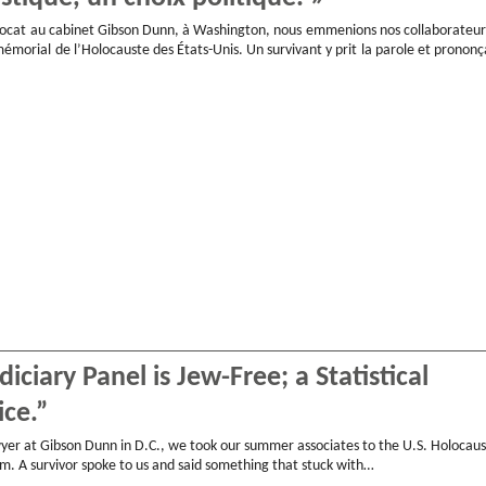
avocat au cabinet Gibson Dunn, à Washington, nous emmenions nos collaborateur
morial de l’Holocauste des États-Unis. Un survivant y prit la parole et prononç
iciary Panel is Jew-Free; a Statistical
ice.”
yer at Gibson Dunn in D.C., we took our summer associates to the U.S. Holocaus
 A survivor spoke to us and said something that stuck with…