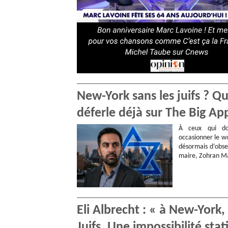
New-York sans les juifs ? 
déferle déjà sur The Big Ap
À ceux qui do
occasionner le wo
désormais d’obse
maire, Zohran Ma
Eli Albrecht : « à New-York
Juifs. Une impossibilité stat