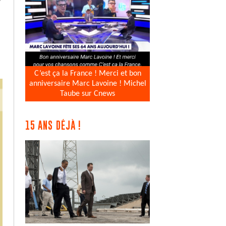
C’est ça la France ! Merci et bon
anniversaire Marc Lavoine ! Michel
Taube sur Cnews
15 ANS DÉJÀ !