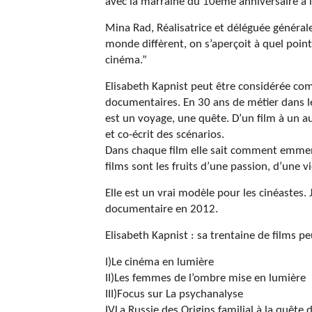
avec la marraine du 10éme anniversaire à
Mina Rad, Réalisatrice et déléguée général
monde diffèrent, on s’aperçoit à quel point
cinéma.”
Elisabeth Kapnist peut être considérée com
documentaires. En 30 ans de métier dans le 
est un voyage, une quête. D’un film à un aut
et co-écrit des scénarios.
Dans chaque film elle sait comment emmene
films sont les fruits d’une passion, d’une vi
Elle est un vrai modèle pour les cinéastes. 
documentaire en 2012.
Elisabeth Kapnist : sa trentaine de films pe
I)Le cinéma en lumière
II)Les femmes de l’ombre mise en lumière
III)Focus sur La psychanalyse
IVLa Russie des Origins familial à la quête d