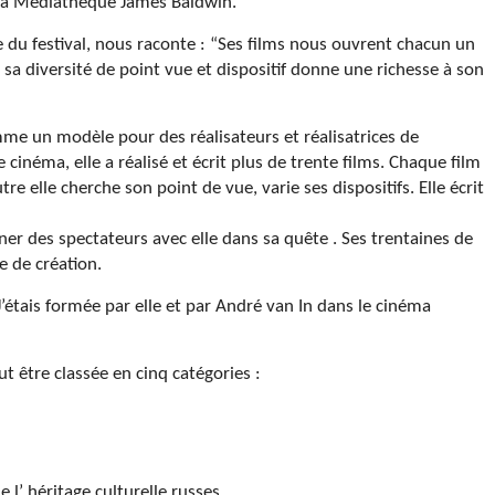
 la Médiathèque James Baldwin.
e du festival, nous raconte : “Ses films nous ouvrent chacun un
 sa diversité de point vue et dispositif donne une richesse à son
me un modèle pour des réalisateurs et réalisatrices de
cinéma, elle a réalisé et écrit plus de trente films. Chaque film
re elle cherche son point de vue, varie ses dispositifs. Elle écrit
r des spectateurs avec elle dans sa quête . Ses trentaines de
e de création.
J’étais formée par elle et par André van In dans le cinéma
ut être classée en cinq catégories :
e l’ héritage culturelle russes