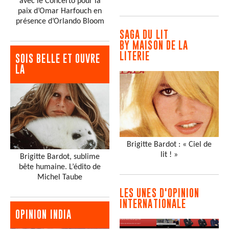
avec le Concerto pour la
paix d’Omar Harfouch en
présence d’Orlando Bloom
SAGA DU LIT
BY MAISON DE LA
LITERIE
SOIS BELLE ET OUVRE
LA
Brigitte Bardot : « Ciel de
lit ! »
Brigitte Bardot, sublime
bête humaine. L’édito de
Michel Taube
LES UNES D'OPINION
INTERNATIONALE
OPINION INDIA