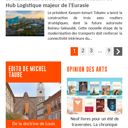
Hub Logistique majeur de l’Eurasie
Le président Kassym-Jomart Tokaïev a lancé la
construction de trois axes routiers
stratégiques, dont la future autoroute
Beineu–Saksaulsk. Cette nouvelle étape de la
modernisation des transports doit renforcer la
connectivité intérieure du…
2
3
…
9
1
EDITO DE MICHEL
OPINION DES ARTS
TAUBE
Neuf livres pour un été de
De la doctrine de Louis
traversées. La chronique