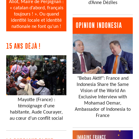
Aliot, Maire de Perpignan :
d’Anne Dézîles
« catalan d’abord, français
toujours ! ». Ou quand
identité locale et identité
OPINION INDONESIA
nationale ne font qu’un !
15 ANS DÉJÀ !
"Bebas Aktif": France and
Indonesia Share the Same
Vision of the World An
Exclusive Interview with
Mayotte (France) :
Mohamad Oemar,
témoignage d'une
Ambassador of Indonesia to
habitante, Aude Courayer,
France
au cœur d’un conflit social