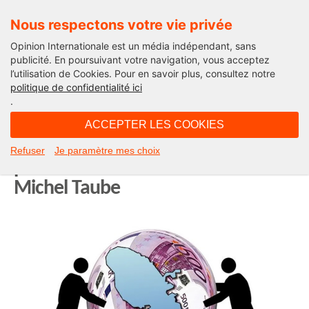
Nous respectons votre vie privée
Opinion Internationale est un média indépendant, sans
publicité. En poursuivant votre navigation, vous acceptez
l’utilisation de Cookies. Pour en savoir plus, consultez notre
Edito
politique de confidentialité ici
.
10H17 - dimanche 1 février 2026
ACCEPTER LES COOKIES
Quand l’économie martiniquaise
Refuser
Je paramètre mes choix
parle d’une seule voix. L’édito de
Michel Taube