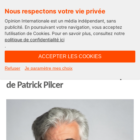
Nous respectons votre vie privée
Opinion Internationale est un média indépendant, sans
publicité. En poursuivant votre navigation, vous acceptez
l’utilisation de Cookies. Pour en savoir plus, consultez notre
La chronique de Patrick Pilcer
politique de confidentialité ici
.
07H09 - samedi 20 septembre 2025
ACCEPTER LES COOKIES
BCE : quand la camisole monétaire
Refuser
Je paramètre mes choix
menace notre avenir. La chronique
de Patrick Pilcer