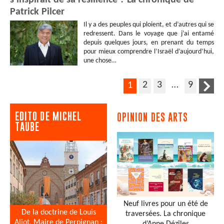
s’inspirait de sa résilience ? La chronique de
Patrick Pilcer
Il y a des peuples qui ploient, et d’autres qui se
redressent. Dans le voyage que j’ai entamé
depuis quelques jours, en prenant du temps
pour mieux comprendre l’Israël d’aujourd’hui,
une chose…
2
3
…
9
1
EDITO DE MICHEL
OPINION DES ARTS
TAUBE
Neuf livres pour un été de
De la doctrine de Louis
traversées. La chronique
Aliot, Maire de Perpignan :