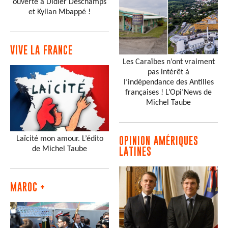
ouverte à Didier Deschamps
et Kylian Mbappé !
VIVE LA FRANCE
Les Caraïbes n’ont vraiment
pas intérêt à
l’indépendance des Antilles
françaises ! L’Opi’News de
Michel Taube
Laïcité mon amour. L’édito
OPINION AMÉRIQUES
de Michel Taube
LATINES
MAROC +