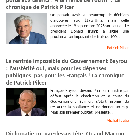
porte aux talents ! A la France de l’ouvrir ! La
chronique de Patrick Pilcer
On pensait avoir vu beaucoup de décisions
disruptives aux États-Unis, mais celle
annoncée le 19 septembre 2025 sort du lot. Le
président Donald Trump a signé une
proclamation imposant des frais de 100…
Patrick
Pilcer
La rentrée impossible du Gouvernement Bayrou
: l’austérité oui, mais pour les dépenses
publiques, pas pour les Français ! La chronique
de Patrick Pilcer
François Bayrou, devenu Premier ministre par
défaut après la dissolution et la chute du
Gouvernement Barnier, s’était promis de
restaurer la confiance et de donner un cap.
Mais son premier budget, présenté…
Michel
Taube
Diplomatie cul par-dessus tête. Quand Macron