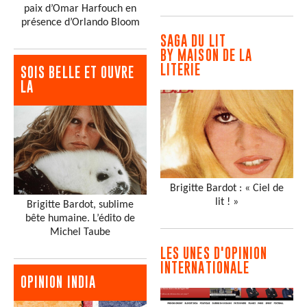
paix d’Omar Harfouch en
présence d’Orlando Bloom
SAGA DU LIT
BY MAISON DE LA
LITERIE
SOIS BELLE ET OUVRE
LA
Brigitte Bardot : « Ciel de
lit ! »
Brigitte Bardot, sublime
bête humaine. L’édito de
Michel Taube
LES UNES D'OPINION
INTERNATIONALE
OPINION INDIA