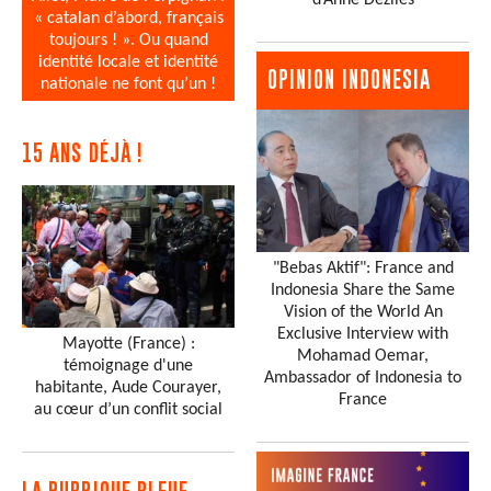
d’Anne Dézîles
« catalan d’abord, français
toujours ! ». Ou quand
identité locale et identité
OPINION INDONESIA
nationale ne font qu’un !
15 ANS DÉJÀ !
"Bebas Aktif": France and
Indonesia Share the Same
Vision of the World An
Exclusive Interview with
Mayotte (France) :
Mohamad Oemar,
témoignage d'une
Ambassador of Indonesia to
habitante, Aude Courayer,
France
au cœur d’un conflit social