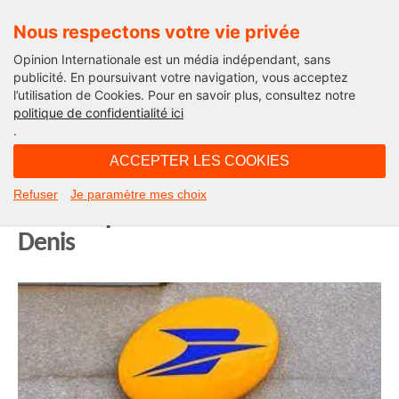
Nous respectons votre vie privée
Opinion Internationale est un média indépendant, sans
publicité. En poursuivant votre navigation, vous acceptez
l’utilisation de Cookies. Pour en savoir plus, consultez notre
Opinion Outre-Mer
politique de confidentialité ici
.
09H49 - mercredi 30 juillet 2025
ACCEPTER LES COOKIES
La Réunion : grève à La Poste, le
Refuser
Je paramètre mes choix
courrier prend du retard à Saint-
Denis