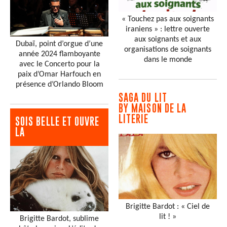
« Touchez pas aux soignants
iraniens » : lettre ouverte
aux soignants et aux
Dubaï, point d’orgue d’une
organisations de soignants
année 2024 flamboyante
dans le monde
avec le Concerto pour la
paix d’Omar Harfouch en
présence d’Orlando Bloom
SAGA DU LIT
BY MAISON DE LA
LITERIE
SOIS BELLE ET OUVRE
LA
Brigitte Bardot : « Ciel de
lit ! »
Brigitte Bardot, sublime