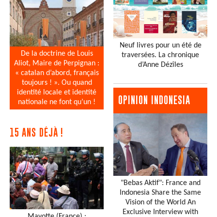
Neuf livres pour un été de
De la doctrine de Louis
traversées. La chronique
Aliot, Maire de Perpignan :
d’Anne Dézîles
« catalan d’abord, français
toujours ! ». Ou quand
identité locale et identité
OPINION INDONESIA
nationale ne font qu’un !
15 ANS DÉJÀ !
"Bebas Aktif": France and
Indonesia Share the Same
Vision of the World An
Exclusive Interview with
Mayotte (France) :