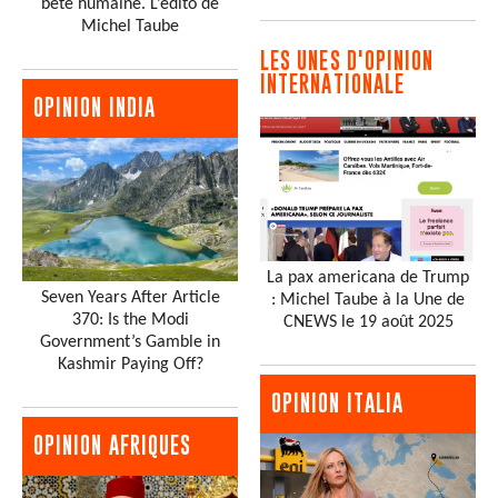
bête humaine. L’édito de
Michel Taube
LES UNES D'OPINION
INTERNATIONALE
OPINION INDIA
La pax americana de Trump
Seven Years After Article
: Michel Taube à la Une de
370: Is the Modi
CNEWS le 19 août 2025
Government’s Gamble in
Kashmir Paying Off?
OPINION ITALIA
OPINION AFRIQUES