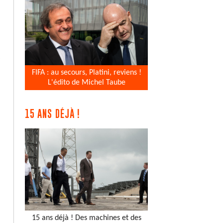
e
FIFA : au secours, Platini, reviens !
L'édito de Michel Taube
15 ANS DÉJÀ !
15 ans déjà ! Des machines et des