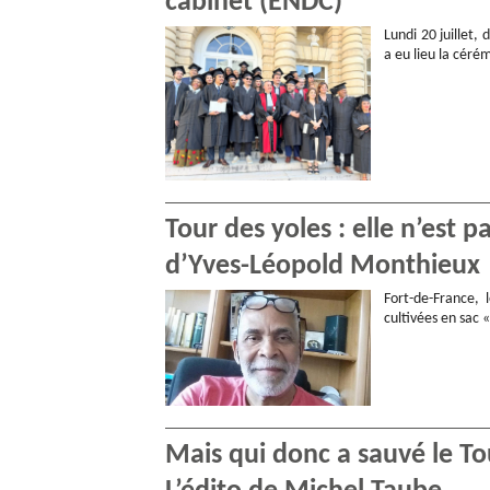
cabinet (ENDC)
Lundi 20 juillet,
a eu lieu la céré
Tour des yoles : elle n’est p
d’Yves-Léopold Monthieux
Fort-de-France, 
cultivées en sac 
Mais qui donc a sauvé le T