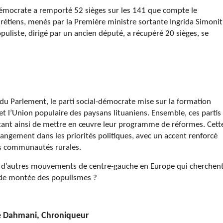
al-démocrate a remporté 52 sièges sur les 141 que compte le
étiens, menés par la Première ministre sortante Ingrida Simonit
puliste, dirigé par un ancien député, a récupéré 20 sièges, se
du Parlement, le parti social-démocrate mise sur la formation
et l’Union populaire des paysans lituaniens. Ensemble, ces partis
ttant ainsi de mettre en œuvre leur programme de réformes. Cett
hangement dans les priorités politiques, avec un accent renforcé
des communautés rurales.
r d’autres mouvements de centre-gauche en Europe qui cherchen
e de montée des populismes ?
e Dahmani,
Chroniqueur