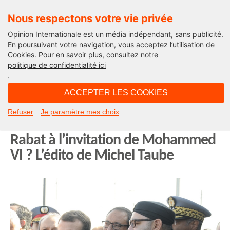
Nous respectons votre vie privée
Opinion Internationale est un média indépendant, sans publicité.
En poursuivant votre navigation, vous acceptez l’utilisation de
Cookies. Pour en savoir plus, consultez notre
Edito
politique de confidentialité ici
.
10H40 - lundi 28 octobre 2024
ACCEPTER LES COOKIES
Le choix du Maroc. Pourquoi
Refuser
Je paramètre mes choix
Emmanuel Macron va enfin à
Rabat à l’invitation de Mohammed
VI ? L’édito de Michel Taube