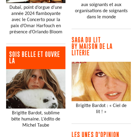
aux soignants et aux
Dubaï, point d’orgue d’une
organisations de soignants
année 2024 flamboyante
dans le monde
avec le Concerto pour la
paix d’Omar Harfouch en
présence d’Orlando Bloom
SAGA DU LIT
BY MAISON DE LA
LITERIE
SOIS BELLE ET OUVRE
LA
Brigitte Bardot : « Ciel de
lit ! »
Brigitte Bardot, sublime
bête humaine. L’édito de
Michel Taube
LES UNES D'OPINION