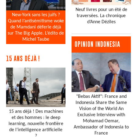
Neuf livres pour un été de
New-York sans les juifs ?
traversées. La chronique
Quand l’antisémitisme woke
d’Anne Dézîles
de Mamdani déferle déjà
sur The Big Apple. L’édito de
Michel Taube
OPINION INDONESIA
15 ANS DÉJÀ !
"Bebas Aktif": France and
Indonesia Share the Same
Vision of the World An
15 ans déjà ! Des machines
Exclusive Interview with
et des hommes : le deep
Mohamad Oemar,
learning, nouvelle frontière
Ambassador of Indonesia to
de l’intelligence artificielle
France
?