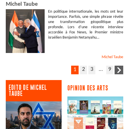
Michel Taube
En politique internationale, les mots ont leur
importance. Parfois, une simple phrase révèle
une transformation géopolitique plus
profonde. Lors d’une récente interview
accordée à Fox News, le Premier ministre
israélien Benjamin Netanyahu…
Michel
Taube
2
3
…
9
1
EDITO DE MICHEL
OPINION DES ARTS
TAUBE