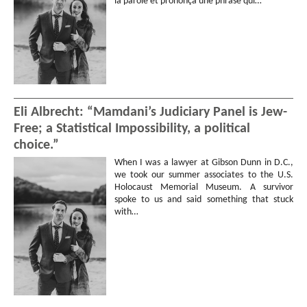
la parole et prononça une phrase qui…
Eli Albrecht: “Mamdani’s Judiciary Panel is Jew-
Free; a Statistical Impossibility, a political
choice.”
When I was a lawyer at Gibson Dunn in D.C.,
we took our summer associates to the U.S.
Holocaust Memorial Museum. A survivor
spoke to us and said something that stuck
with…