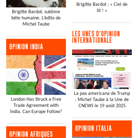
Brigitte Bardot : « Ciel de
lit ! »
Brigitte Bardot, sublime
bête humaine. L’édito de
Michel Taube
LES UNES D'OPINION
INTERNATIONALE
OPINION INDIA
La pax americana de Trump
London Has Struck a Free
: Michel Taube à la Une de
Trade Agreement with
CNEWS le 19 août 2025
India. Can Europe Follow?
OPINION ITALIA
OPINION AFRIQUES