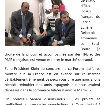
délégation
d’élus
locaux
français du
Cercle
Eugène
Delacroix
emmenée
par Salah
Bourdi
[
à
droite de la photo
]
et accompagnée par des TPE et des
PME françaises est venue explorer le marché sahraoui.
Et le Président Klein de conclure : « ce Forum d’affaires
montre que la France est en avance sur ce marché
véritablement émergent. Je peux vous dire que nous allons
bientôt redoubler nos amis espagnols qui nous avaient
dépassés dans le commerce bilatéral avec le Maroc. »
Un nouveau Sahara disions-nous ? Les projets se
multiplient comme ce technopole Foum El Oued destiné à