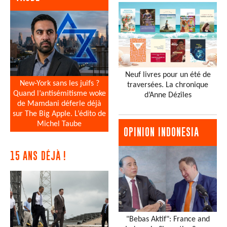
Neuf livres pour un été de
New-York sans les juifs ?
traversées. La chronique
Quand l’antisémitisme woke
d’Anne Dézîles
de Mamdani déferle déjà
sur The Big Apple. L’édito de
Michel Taube
OPINION INDONESIA
15 ANS DÉJÀ !
"Bebas Aktif": France and