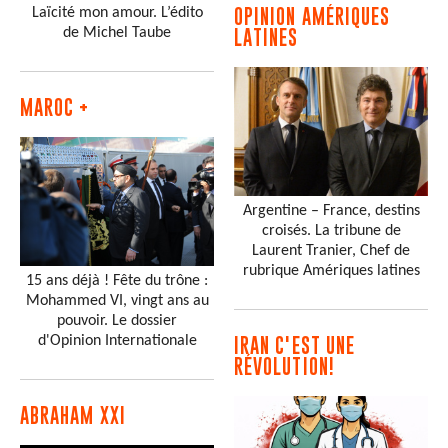
Laïcité mon amour. L’édito
OPINION AMÉRIQUES
de Michel Taube
LATINES
MAROC +
Argentine – France, destins
croisés. La tribune de
Laurent Tranier, Chef de
rubrique Amériques latines
15 ans déjà ! Fête du trône :
Mohammed VI, vingt ans au
pouvoir. Le dossier
d'Opinion Internationale
IRAN C'EST UNE
RÉVOLUTION!
ABRAHAM XXI