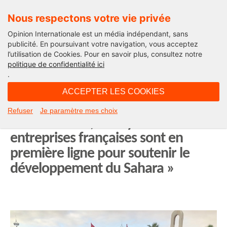
Nous respectons votre vie privée
Opinion Internationale est un média indépendant, sans
publicité. En poursuivant votre navigation, vous acceptez
l’utilisation de Cookies. Pour en savoir plus, consultez notre
Afriques demain
politique de confidentialité ici
.
20H24 - samedi 3 novembre 2018
ACCEPTER LES COOKIES
Philippe-Edern Klein, président de
Refuser
Je paramètre mes choix
la CFCI Maroc, à Laâyoune : « Les
entreprises françaises sont en
première ligne pour soutenir le
développement du Sahara »